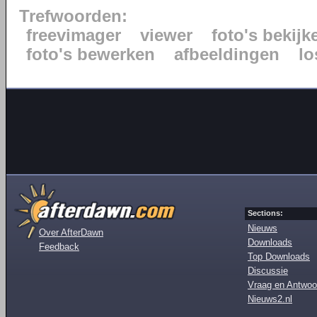
Trefwoorden:
freevimager
viewer
foto's bekijk
foto's bewerken
afbeeldingen
lo
Sections:
Nieuws
Over AfterDawn
Downloads
Feedback
Top Downloads
Discussie
Vraag en Antwoo
Nieuws2.nl