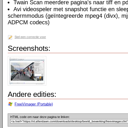
Twain Scan meerdere pagina's naar tiff en pd
Avi videospeler met snapshot functie en slee
schermmodus (geïntegreerde mpeg4 (divx), mjp
ADPCM codecs)
Stel een correctie voor
Screenshots:
Andere edities:
FreeVimager (Portable)
HTML code om naar deze pagina te linken: