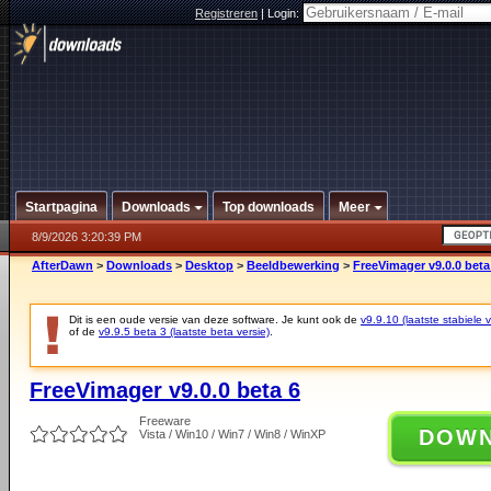
Registreren
|
Login:
Startpagina
Downloads
Top downloads
Meer
8/9/2026 3:20:39 PM
AfterDawn
>
Downloads
>
Desktop
>
Beeldbewerking
>
FreeVimager v9.0.0 beta
Dit is een oude versie van deze software. Je kunt ook de
v9.9.10 (laatste stabiele v
of de
v9.9.5 beta 3 (laatste beta versie)
.
FreeVimager v9.0.0 beta 6
Freeware
DOW
Vista / Win10 / Win7 / Win8 / WinXP