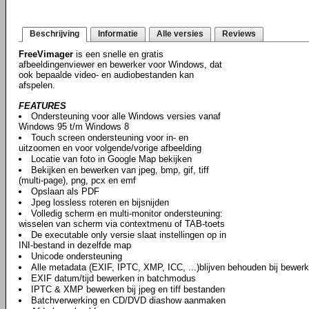
Beschrijving
Informatie
Alle versies
Reviews
FreeVimager
is een snelle en gratis
afbeeldingenviewer en bewerker voor Windows, dat
ook bepaalde video- en audiobestanden kan
afspelen.
FEATURES
Ondersteuning voor alle Windows versies vanaf
Windows 95 t/m Windows 8
Touch screen ondersteuning voor in- en
uitzoomen en voor volgende/vorige afbeelding
Locatie van foto in Google Map bekijken
Bekijken en bewerken van jpeg, bmp, gif, tiff
(multi-page), png, pcx en emf
Opslaan als PDF
Jpeg lossless roteren en bijsnijden
Volledig scherm en multi-monitor ondersteuning:
wisselen van scherm via contextmenu of TAB-toets
De executable only versie slaat instellingen op in
INI-bestand in dezelfde map
Unicode ondersteuning
Alle metadata (EXIF, IPTC, XMP, ICC, ...)blijven behouden bij bewer
EXIF datum/tijd bewerken in batchmodus
IPTC & XMP bewerken bij jpeg en tiff bestanden
Batchverwerking en CD/DVD diashow aanmaken