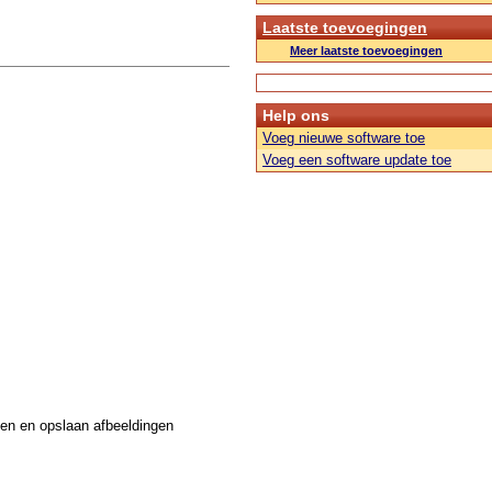
Laatste toevoegingen
Meer laatste toevoegingen
Help ons
Voeg nieuwe software toe
Voeg een software update toe
ken en opslaan afbeeldingen