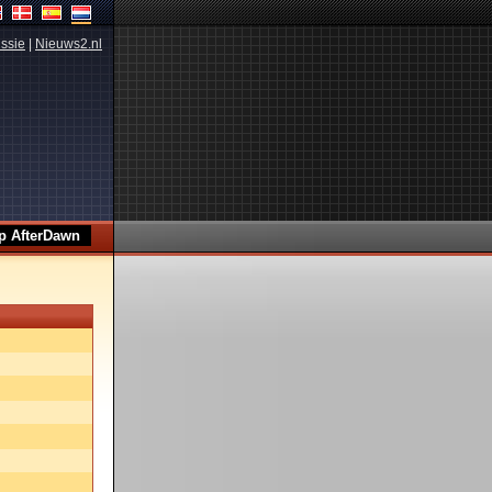
ssie
|
Nieuws2.nl