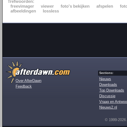
Trefwoorden:
freevimager
viewer
foto's bekijken
afspelen
fot
afbeeldingen
lossless
Sections:
Nieuws
Over AfterDawn
Downloads
Feedback
Top Downloads
Discussie
Vraag en Antwoo
Nieuws2.nl
© 1999-2026