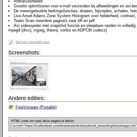
Afdrukvoorbeeld
Grootte optimliseren voor e-mail verzenden bij afbeeldingen en avi-b
De meestgebruikte berkingsfuncties: draaien, bijsnijden, schalen, hel
Live Ansel Adams Zone System Histogram voor helderheid, contrast, 
Twain Scan meerdere pagina's naar tiff en pdf
Avi videospeler met snapshot functie en sleepbare randen in volledi
mpeg4 (divx), mjpeg, theora, vorbis en ADPCM codecs)
Stel een correctie voor
Screenshots:
Andere edities:
FreeVimager (Portable)
HTML code om naar deze pagina te linken: