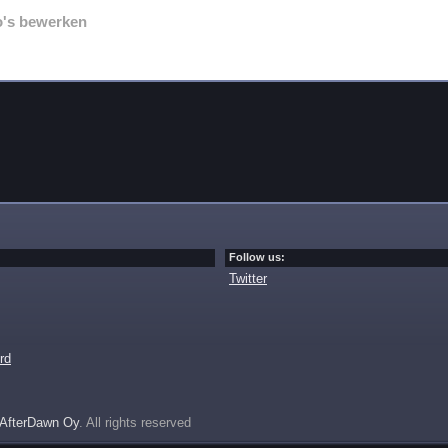
o's bewerken
Follow us:
Twitter
rd
AfterDawn Oy
. All rights reserved