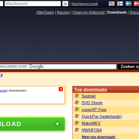
|
Wachtwoord kwijt
AfterDawn
|
Nieuws
|
Vraag en Antwoord
|
Downloads
|
Discu
 9
Top downloads
X
ersie)
downloaden.
Spotnet
DVD Shrink
coverXP Free
QuickPar (nederlands)
NLOAD
MakeMKV
HWiNFO64
Meer top downloads