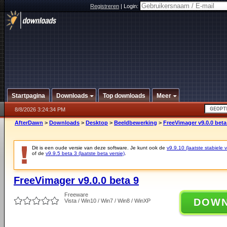
Registreren
|
Login:
Startpagina
Downloads
Top downloads
Meer
8/8/2026 3:24:34 PM
AfterDawn
>
Downloads
>
Desktop
>
Beeldbewerking
>
FreeVimager v9.0.0 beta
Dit is een oude versie van deze software. Je kunt ook de
v9.9.10 (laatste stabiele v
of de
v9.9.5 beta 3 (laatste beta versie)
.
FreeVimager v9.0.0 beta 9
Freeware
DOW
Vista / Win10 / Win7 / Win8 / WinXP