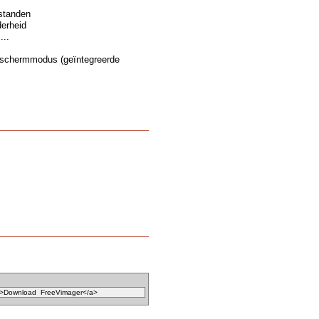
estanden
derheid
...
g schermmodus (geïntegreerde