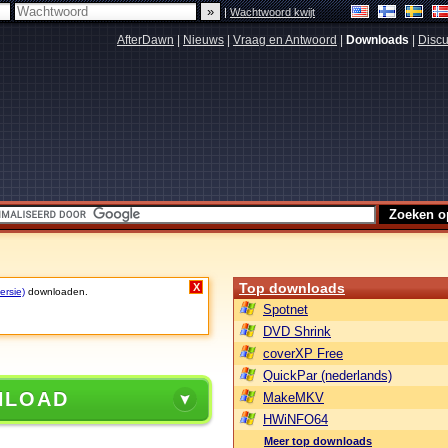
|
Wachtwoord kwijt
AfterDawn
|
Nieuws
|
Vraag en Antwoord
|
Downloads
|
Discu
Top downloads
X
ersie)
downloaden.
Spotnet
DVD Shrink
coverXP Free
QuickPar (nederlands)
NLOAD
MakeMKV
HWiNFO64
Meer top downloads