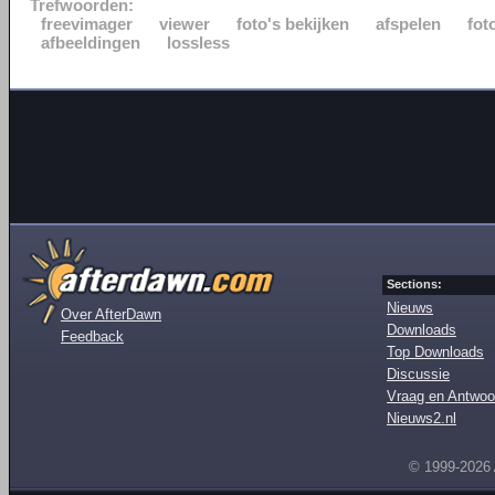
Trefwoorden:
freevimager
viewer
foto's bekijken
afspelen
fot
afbeeldingen
lossless
Sections:
Nieuws
Over AfterDawn
Downloads
Feedback
Top Downloads
Discussie
Vraag en Antwoo
Nieuws2.nl
© 1999-2026