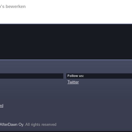
o's bewerken
Follow us:
Twitter
rd
AfterDawn Oy
. All rights reserved