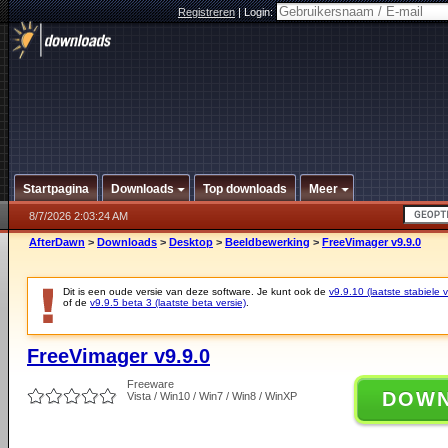
Registreren
|
Login:
Startpagina
Downloads
Top downloads
Meer
8/7/2026 2:03:24 AM
AfterDawn
>
Downloads
>
Desktop
>
Beeldbewerking
>
FreeVimager v9.9.0
Dit is een oude versie van deze software. Je kunt ook de
v9.9.10 (laatste stabiele v
of de
v9.9.5 beta 3 (laatste beta versie)
.
FreeVimager v9.9.0
Freeware
DOW
Vista / Win10 / Win7 / Win8 / WinXP