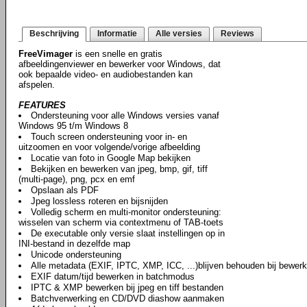
Beschrijving
Informatie
Alle versies
Reviews
FreeVimager
is een snelle en gratis
afbeeldingenviewer en bewerker voor Windows, dat
ook bepaalde video- en audiobestanden kan
afspelen.
FEATURES
Ondersteuning voor alle Windows versies vanaf
Windows 95 t/m Windows 8
Touch screen ondersteuning voor in- en
uitzoomen en voor volgende/vorige afbeelding
Locatie van foto in Google Map bekijken
Bekijken en bewerken van jpeg, bmp, gif, tiff
(multi-page), png, pcx en emf
Opslaan als PDF
Jpeg lossless roteren en bijsnijden
Volledig scherm en multi-monitor ondersteuning:
wisselen van scherm via contextmenu of TAB-toets
De executable only versie slaat instellingen op in
INI-bestand in dezelfde map
Unicode ondersteuning
Alle metadata (EXIF, IPTC, XMP, ICC, ...)blijven behouden bij bewer
EXIF datum/tijd bewerken in batchmodus
IPTC & XMP bewerken bij jpeg en tiff bestanden
Batchverwerking en CD/DVD diashow aanmaken