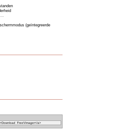
estanden
derheid
...
g schermmodus (geïntegreerde