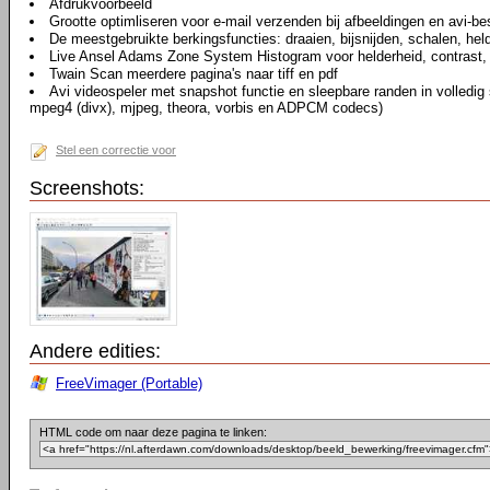
Afdrukvoorbeeld
Grootte optimliseren voor e-mail verzenden bij afbeeldingen en avi-b
De meestgebruikte berkingsfuncties: draaien, bijsnijden, schalen, hel
Live Ansel Adams Zone System Histogram voor helderheid, contrast, 
Twain Scan meerdere pagina's naar tiff en pdf
Avi videospeler met snapshot functie en sleepbare randen in volledi
mpeg4 (divx), mjpeg, theora, vorbis en ADPCM codecs)
Stel een correctie voor
Screenshots:
Andere edities:
FreeVimager (Portable)
HTML code om naar deze pagina te linken: