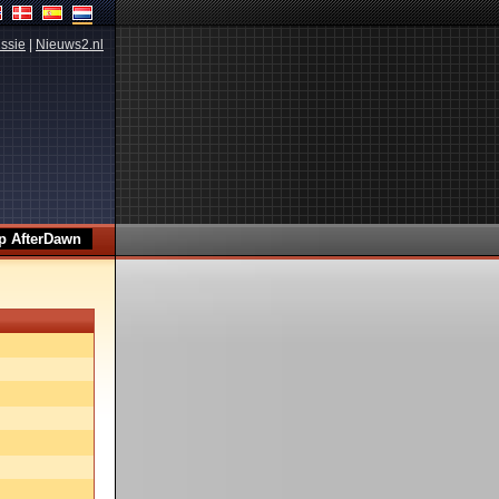
ssie
|
Nieuws2.nl