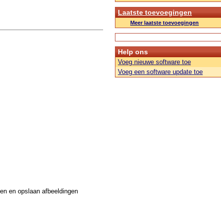
Laatste toevoegingen
Meer laatste toevoegingen
Help ons
Voeg nieuwe software toe
Voeg een software update toe
ken en opslaan afbeeldingen