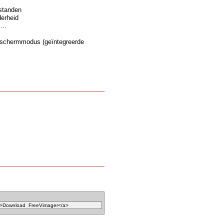
estanden
derheid
...
g schermmodus (geïntegreerde