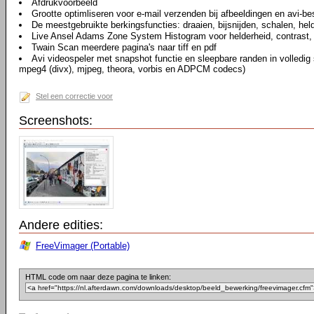
Afdrukvoorbeeld
Grootte optimliseren voor e-mail verzenden bij afbeeldingen en avi-b
De meestgebruikte berkingsfuncties: draaien, bijsnijden, schalen, hel
Live Ansel Adams Zone System Histogram voor helderheid, contrast, 
Twain Scan meerdere pagina's naar tiff en pdf
Avi videospeler met snapshot functie en sleepbare randen in volledi
mpeg4 (divx), mjpeg, theora, vorbis en ADPCM codecs)
Stel een correctie voor
Screenshots:
Andere edities:
FreeVimager (Portable)
HTML code om naar deze pagina te linken: