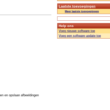
Laatste toevoegingen
Meer laatste toevoegingen
Help ons
Voeg nieuwe software toe
Voeg een software update toe
ken en opslaan afbeeldingen