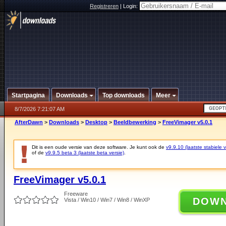
Registreren
|
Login:
Startpagina
Downloads
Top downloads
Meer
8/7/2026 7:21:07 AM
AfterDawn
>
Downloads
>
Desktop
>
Beeldbewerking
>
FreeVimager v5.0.1
Dit is een oude versie van deze software. Je kunt ook de
v9.9.10 (laatste stabiele v
of de
v9.9.5 beta 3 (laatste beta versie)
.
FreeVimager v5.0.1
Freeware
DOW
Vista / Win10 / Win7 / Win8 / WinXP