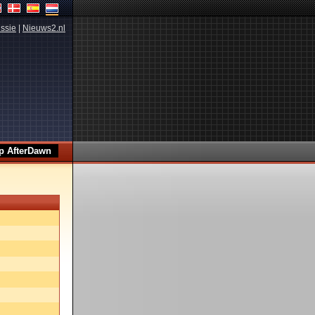
ssie
|
Nieuws2.nl