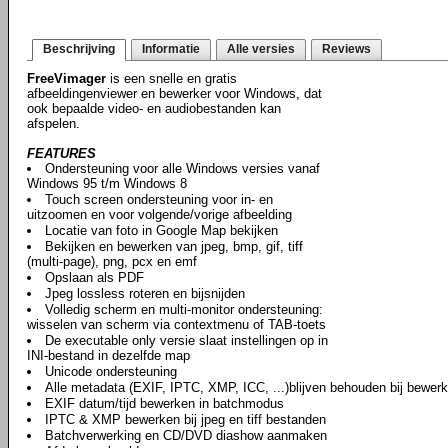
Beschrijving
Informatie
Alle versies
Reviews
FreeVimager
is een snelle en gratis
afbeeldingenviewer en bewerker voor Windows, dat
ook bepaalde video- en audiobestanden kan
afspelen.
FEATURES
Ondersteuning voor alle Windows versies vanaf
Windows 95 t/m Windows 8
Touch screen ondersteuning voor in- en
uitzoomen en voor volgende/vorige afbeelding
Locatie van foto in Google Map bekijken
Bekijken en bewerken van jpeg, bmp, gif, tiff
(multi-page), png, pcx en emf
Opslaan als PDF
Jpeg lossless roteren en bijsnijden
Volledig scherm en multi-monitor ondersteuning:
wisselen van scherm via contextmenu of TAB-toets
De executable only versie slaat instellingen op in
INI-bestand in dezelfde map
Unicode ondersteuning
Alle metadata (EXIF, IPTC, XMP, ICC, ...)blijven behouden bij bewer
EXIF datum/tijd bewerken in batchmodus
IPTC & XMP bewerken bij jpeg en tiff bestanden
Batchverwerking en CD/DVD diashow aanmaken