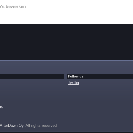
o's bewerken
Follow us:
Twitter
rd
AfterDawn Oy
. All rights reserved