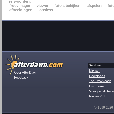
Trefwoorden:
freevimager
viewer
foto's bekijken
afspelen
fot
afbeeldingen
lossless
Sections:
Nieuws
Over AfterDawn
Downloads
Feedback
Top Downloads
Discussie
Vraag en Antwoo
Nieuws2.nl
© 1999-2026