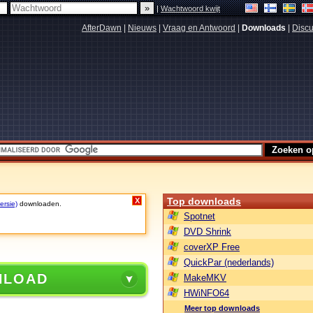
|
Wachtwoord kwijt
AfterDawn
|
Nieuws
|
Vraag en Antwoord
|
Downloads
|
Discu
Top downloads
X
ersie)
downloaden.
Spotnet
DVD Shrink
coverXP Free
QuickPar (nederlands)
NLOAD
MakeMKV
HWiNFO64
Meer top downloads