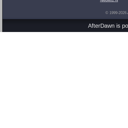
Nieuws2.nl
© 1999-2026
AfterDawn is p