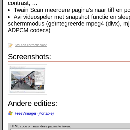
contrast, ...
Twain Scan meerdere pagina's naar tiff en pd
Avi videospeler met snapshot functie en slee
schermmodus (geïntegreerde mpeg4 (divx), mjp
ADPCM codecs)
Stel een correctie voor
Screenshots:
Andere edities:
FreeVimager (Portable)
HTML code om naar deze pagina te linken: