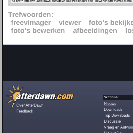
Trefwoorden:
freevimager
viewer
foto's bekijk
foto's bewerken
afbeeldingen
lo
Sections:
Nieuws
Over AfterDawn
Downloads
Feedback
Top Downloads
Discussie
Vraag en Antwoo