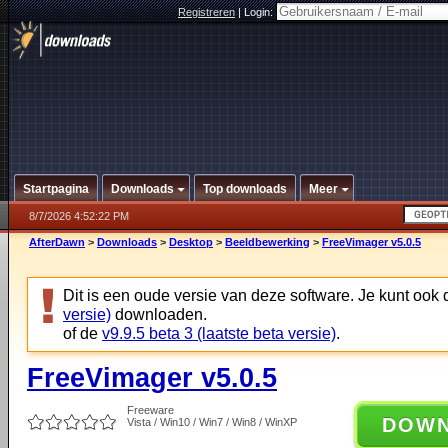
Registreren
|
Login:
Startpagina
Downloads
Top downloads
Meer
8/7/2026 4:52:22 PM
AfterDawn
>
Downloads
>
Desktop
>
Beeldbewerking
>
FreeVimager v5.0.5
Dit is een oude versie van deze software. Je kunt ook
versie)
downloaden.
of de
v9.9.5 beta 3 (laatste beta versie)
.
FreeVimager v5.0.5
Freeware
DOW
Vista / Win10 / Win7 / Win8 / WinXP