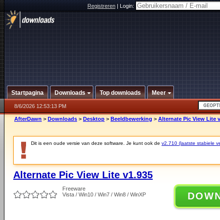
Registreren
|
Login:
Startpagina
Downloads
Top downloads
Meer
8/6/2026 12:53:13 PM
AfterDawn
>
Downloads
>
Desktop
>
Beeldbewerking
>
Alternate Pic View Lite 
Dit is een oude versie van deze software. Je kunt ook de
v2.710 (laatste stabiele ve
Alternate Pic View Lite v1.935
Freeware
DOW
Vista / Win10 / Win7 / Win8 / WinXP