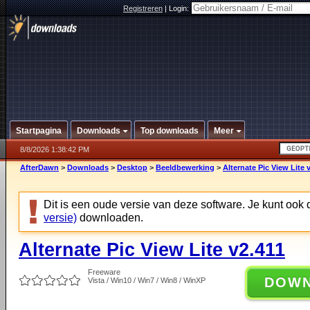
Registreren
|
Login:
Startpagina
Downloads
Top downloads
Meer
8/8/2026 1:38:42 PM
AfterDawn
>
Downloads
>
Desktop
>
Beeldbewerking
>
Alternate Pic View Lite 
Dit is een oude versie van deze software. Je kunt ook
versie)
downloaden.
Alternate Pic View Lite v2.411
Freeware
DOW
Vista / Win10 / Win7 / Win8 / WinXP