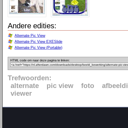
Andere edities:
Alternate Pic View
Alternate Pic View EXESlide
Alternate Pic View (Portable)
HTML code om naar deze pagina te linken:
Trefwoorden:
alternate
pic view
foto
afbeeld
viewer