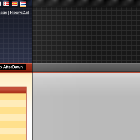
ssie
|
Nieuws2.nl