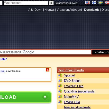
|
Wachtwoord kwijt
AfterDawn
|
Nieuws
|
Vraag en Antwoord
|
Downloads
|
Discu
v1.927
Top downloads
X
rsie)
downloaden.
Spotnet
DVD Shrink
coverXP Free
QuickPar (nederlands)
NLOAD
MakeMKV
HWiNFO64
Meer top downloads