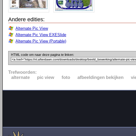
Andere edities:
Alternate Pic View
Alternate Pic View EXESlide
Alternate Pic View (Portable)
HTML code om naar deze pagina te linken:
Trefwoorden:
alternate
pic view
foto
afbeeldingen bekijken
vi