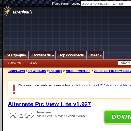
Registreren
|
Login:
Startpagina
Downloads
Top downloads
Meer
8/8/2026 8:17:54 AM
AfterDawn
>
Downloads
>
Desktop
>
Beeldbewerking
>
Alternate Pic View Lite 
Dit is een oude versie van deze software. Je kunt ook de
v2.710 (laatste stabiele ve
Alternate Pic View Lite v1.927
Freeware
DOW
Vista / Win10 / Win7 / Win8 / WinXP