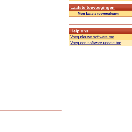
Laatste toevoegingen
Meer laatste toevoegingen
Help ons
Voeg nieuwe software toe
Voeg een software update toe