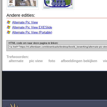
Andere edities:
Alternate Pic View
Alternate Pic View EXESlide
Alternate Pic View (Portable)
HTML code om naar deze pagina te linken:
Trefwoorden:
alternate
pic view
foto
afbeeldingen bekijken
vi