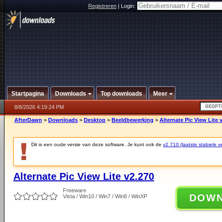
Registreren
|
Login:
Startpagina
Downloads
Top downloads
Meer
8/8/2026 4:19:24 PM
AfterDawn
>
Downloads
>
Desktop
>
Beeldbewerking
>
Alternate Pic View Lite 
Dit is een oude versie van deze software. Je kunt ook de
v2.710 (laatste stabiele ve
Alternate Pic View Lite v2.270
Freeware
DOW
Vista / Win10 / Win7 / Win8 / WinXP