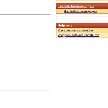
Laatste toevoegingen
Meer laatste toevoegingen
Help ons
Voeg nieuwe software toe
Voeg een software update toe