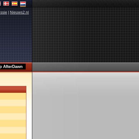
ssie
|
Nieuws2.nl