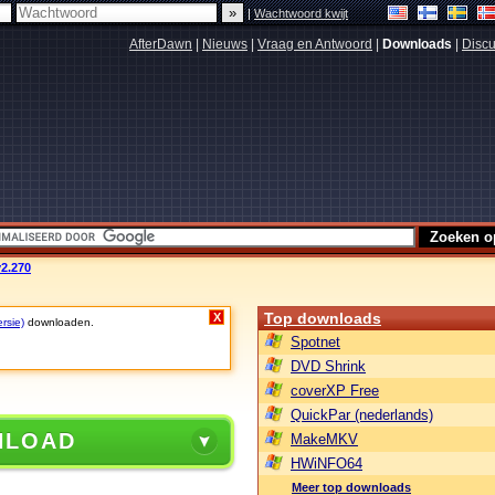
|
Wachtwoord kwijt
AfterDawn
|
Nieuws
|
Vraag en Antwoord
|
Downloads
|
Discu
v2.270
Top downloads
X
rsie)
downloaden.
Spotnet
DVD Shrink
coverXP Free
QuickPar (nederlands)
NLOAD
MakeMKV
HWiNFO64
Meer top downloads