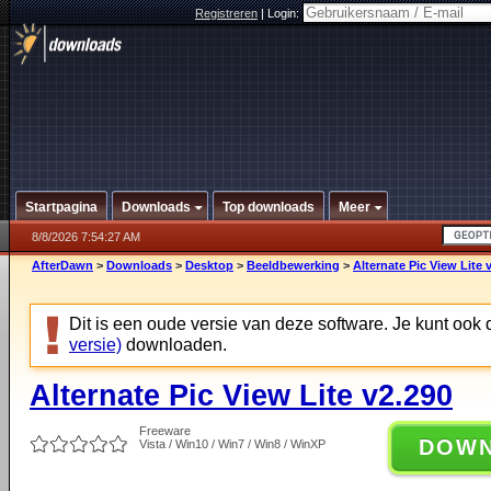
Registreren
|
Login:
Startpagina
Downloads
Top downloads
Meer
8/8/2026 7:54:27 AM
AfterDawn
>
Downloads
>
Desktop
>
Beeldbewerking
>
Alternate Pic View Lite 
Dit is een oude versie van deze software. Je kunt ook
versie)
downloaden.
Alternate Pic View Lite v2.290
Freeware
DOW
Vista / Win10 / Win7 / Win8 / WinXP