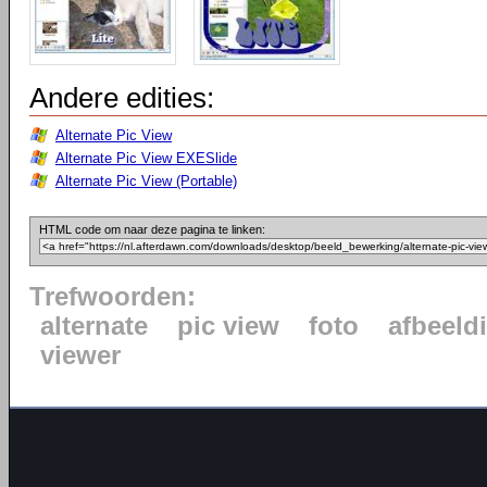
Andere edities:
Alternate Pic View
Alternate Pic View EXESlide
Alternate Pic View (Portable)
HTML code om naar deze pagina te linken:
Trefwoorden:
alternate
pic view
foto
afbeeld
viewer