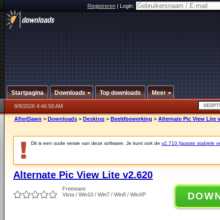
Registreren
|
Login:
Startpagina
Downloads
Top downloads
Meer
8/8/2026 4:46:58 AM
AfterDawn
>
Downloads
>
Desktop
>
Beeldbewerking
>
Alternate Pic View Lite 
Dit is een oude versie van deze software. Je kunt ook de
v2.710 (laatste stabiele ve
Alternate Pic View Lite v2.620
Freeware
DOW
Vista / Win10 / Win7 / Win8 / WinXP