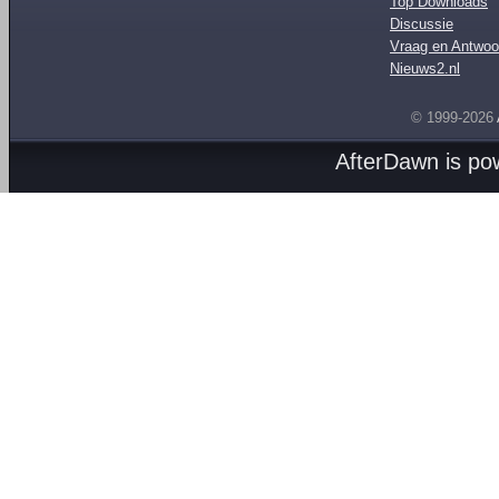
Top Downloads
Discussie
Vraag en Antwoo
Nieuws2.nl
© 1999-2026
AfterDawn is p