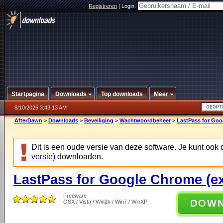
Registreren
|
Login:
Startpagina
Downloads
Top downloads
Meer
8/10/2026 3:43:13 AM
AfterDawn
>
Downloads
>
Beveiliging
>
Wachtwoordbeheer
>
LastPass for Goo
Dit is een oude versie van deze software. Je kunt ook
versie)
downloaden.
LastPass for Google Chrome (ex
Freeware
DOW
OSX / Vista / Win2k / Win7 / WinXP