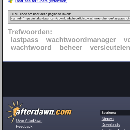
LastPass for Opera (extension)
HTML code om naar deze pagina te linken:
Trefwoorden:
lastpass
wachtwoordmanager
ve
wachtwoord
beheer
versleutele
Sections:
Nieuws
Over AfterDawn
Downloads
Feedback