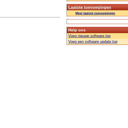
Laatste toevoegingen
Meer laatste toevoegingen
Help ons
Voeg nieuwe software toe
Voeg een software update toe