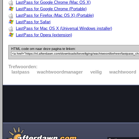
LastPass for Google Chrome (Mac OS X)
LastPass for Google Chrome (Portable)
LastPass for Firefox (Mac OS X) (Portable)
LastPass for Safari
LastPass for Mac OS X (Universal Windows installer)
LastPass for Opera (extension)
HTML code om naar deze pagina te linken:
Trefwoorden:
lastpass
wachtwoordmanager
veilig
wachtwoord