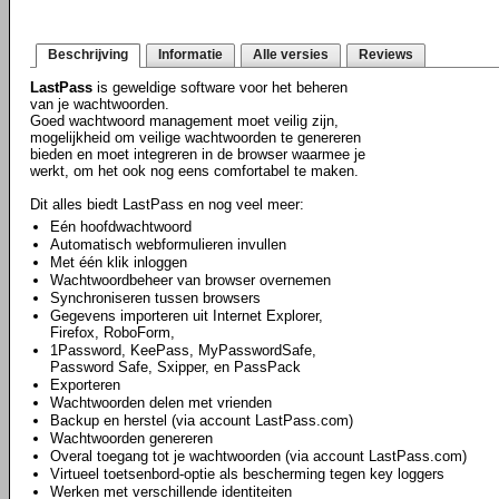
Beschrijving
Informatie
Alle versies
Reviews
LastPass
is geweldige software voor het beheren
van je wachtwoorden.
Goed wachtwoord management moet veilig zijn,
mogelijkheid om veilige wachtwoorden te genereren
bieden en moet integreren in de browser waarmee je
werkt, om het ook nog eens comfortabel te maken.
Dit alles biedt LastPass en nog veel meer:
Eén hoofdwachtwoord
Automatisch webformulieren invullen
Met één klik inloggen
Wachtwoordbeheer van browser overnemen
Synchroniseren tussen browsers
Gegevens importeren uit Internet Explorer,
Firefox, RoboForm,
1Password, KeePass, MyPasswordSafe,
Password Safe, Sxipper, en PassPack
Exporteren
Wachtwoorden delen met vrienden
Backup en herstel (via account LastPass.com)
Wachtwoorden genereren
Overal toegang tot je wachtwoorden (via account LastPass.com)
Virtueel toetsenbord-optie als bescherming tegen key loggers
Werken met verschillende identiteiten