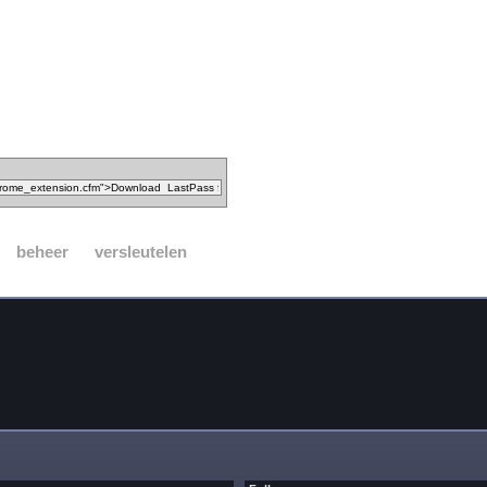
beheer
versleutelen