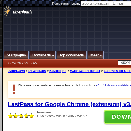
Registreren
|
Login:
Startpagina
Downloads
Top downloads
Meer
8/7/2026 2:59:57 AM
AfterDawn
>
Downloads
>
Beveiliging
>
Wachtwoordbeheer
>
LastPass for Goo
Dit is een oude versie van deze software. Je kunt ook de
v3.1.17 (laatste stabiele v
LastPass for Google Chrome (extension) v3.
Freeware
DOW
OSX / Vista / Win2k / Win7 / WinXP