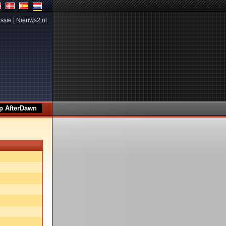
ssie
|
Nieuws2.nl