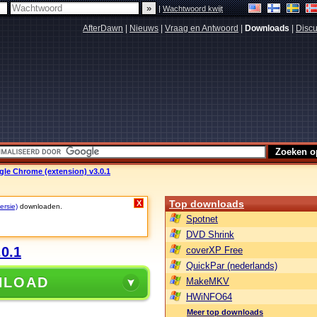
|
Wachtwoord kwijt
AfterDawn
|
Nieuws
|
Vraag en Antwoord
|
Downloads
|
Discu
gle Chrome (extension) v3.0.1
Top downloads
X
ersie)
downloaden.
Spotnet
DVD Shrink
0.1
coverXP Free
QuickPar (nederlands)
NLOAD
MakeMKV
HWiNFO64
Meer top downloads