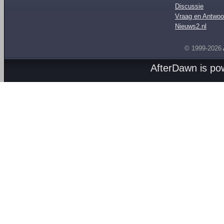
Discussie
Vraag en Antwoo
Nieuws2.nl
© 1999-2026
AfterDawn is p