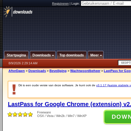
Registreren
|
Login:
Startpagina
Downloads
Top downloads
Meer
8/9/2026 2:29:14 AM
AfterDawn
>
Downloads
>
Beveiliging
>
Wachtwoordbeheer
>
LastPass for Goo
Dit is een oude versie van deze software. Je kunt ook de
v3.1.17 (laatste stabiele v
LastPass for Google Chrome (extension) v2.
Freeware
DOW
OSX / Vista / Win2k / Win7 / WinXP