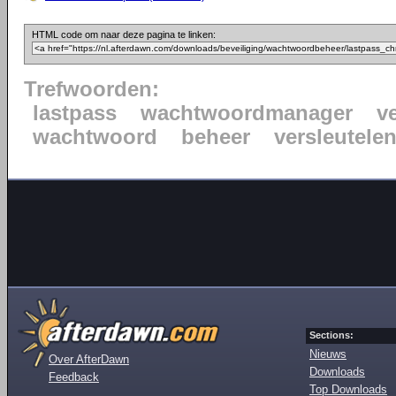
HTML code om naar deze pagina te linken:
Trefwoorden:
lastpass
wachtwoordmanager
ve
wachtwoord
beheer
versleutele
Sections:
Nieuws
Over AfterDawn
Downloads
Feedback
Top Downloads