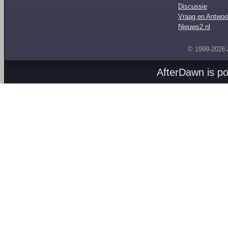
Discussie
Vraag en Antwoo
Nieuws2.nl
© 1999-2026
AfterDawn is p