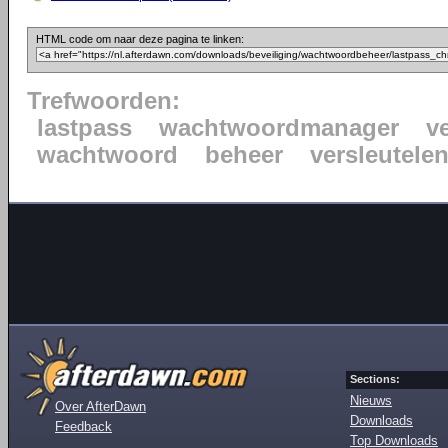
HTML code om naar deze pagina te linken:
Trefwoorden:
lastpass
wachtwoordmanager
ve
wachtwoord
beheer
versleutele
Sections:
Nieuws
Over AfterDawn
Downloads
Feedback
Top Downloads