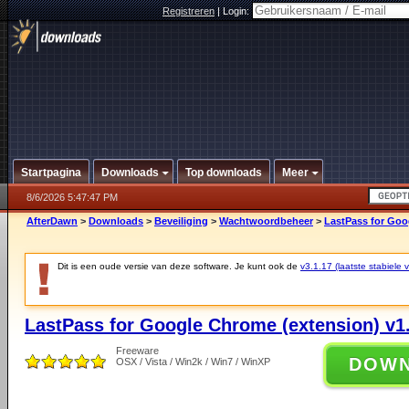
Registreren
|
Login:
Startpagina
Downloads
Top downloads
Meer
8/6/2026 5:47:47 PM
AfterDawn
>
Downloads
>
Beveiliging
>
Wachtwoordbeheer
>
LastPass for Goo
Dit is een oude versie van deze software. Je kunt ook de
v3.1.17 (laatste stabiele v
LastPass for Google Chrome (extension) v1
Freeware
DOW
OSX / Vista / Win2k / Win7 / WinXP