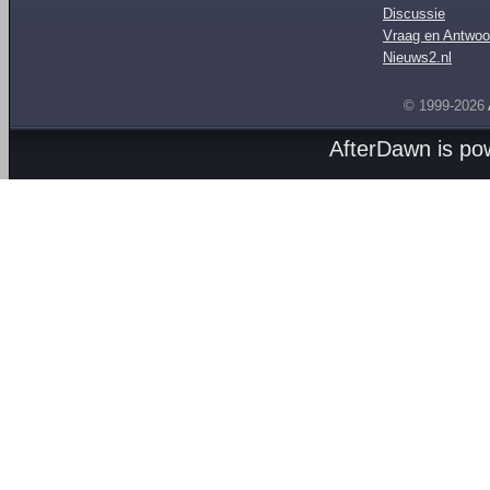
Discussie
Vraag en Antwoo
Nieuws2.nl
© 1999-2026
AfterDawn is p