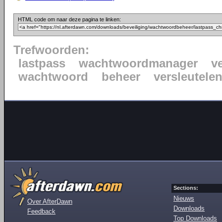
HTML code om naar deze pagina te linken:
Trefwoorden:
lastpass
wachtwoordmanager
ve
wachtwoord
beheer
versleutele
Sections:
Nieuws
Over AfterDawn
Downloads
Feedback
Top Downloads