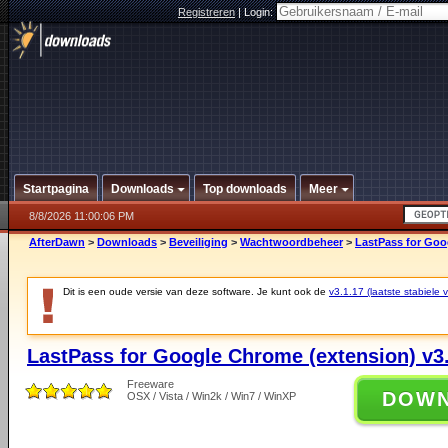
Registreren
|
Login:
Startpagina
Downloads
Top downloads
Meer
8/8/2026 11:00:06 PM
AfterDawn
>
Downloads
>
Beveiliging
>
Wachtwoordbeheer
>
LastPass for Goo
Dit is een oude versie van deze software. Je kunt ook de
v3.1.17 (laatste stabiele v
LastPass for Google Chrome (extension) v3
Freeware
DOW
OSX / Vista / Win2k / Win7 / WinXP