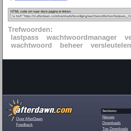
HTML code om naar deze pagina te linken:
Trefwoorden:
lastpass
wachtwoordmanager
ve
wachtwoord
beheer
versleutele
Sections:
Nieuws
Over AfterDawn
Downloads
Feedback
Top Downloads