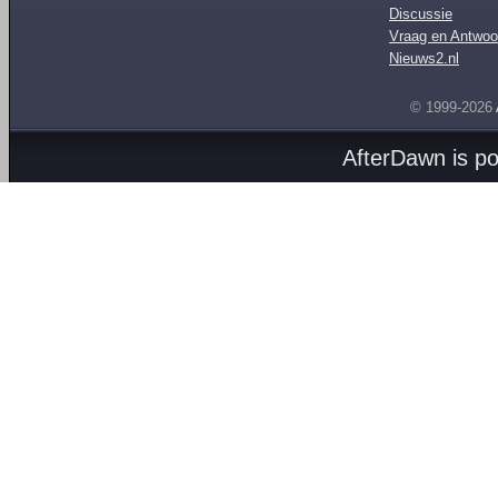
Discussie
Vraag en Antwoo
Nieuws2.nl
© 1999-2026
AfterDawn is p