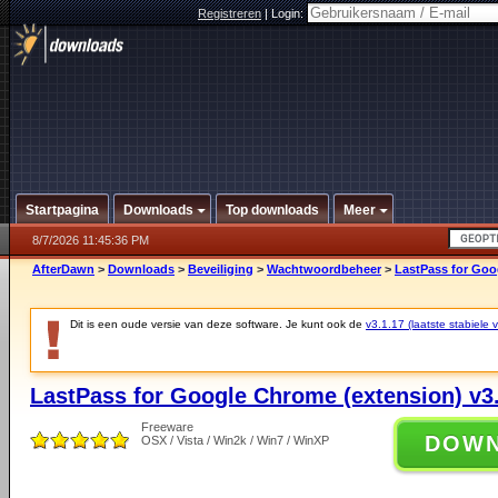
Registreren
|
Login:
Startpagina
Downloads
Top downloads
Meer
8/7/2026 11:45:36 PM
AfterDawn
>
Downloads
>
Beveiliging
>
Wachtwoordbeheer
>
LastPass for Goo
Dit is een oude versie van deze software. Je kunt ook de
v3.1.17 (laatste stabiele v
LastPass for Google Chrome (extension) v3
Freeware
DOW
OSX / Vista / Win2k / Win7 / WinXP