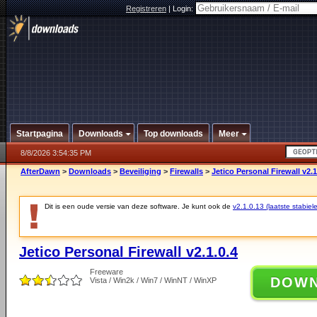
Registreren
|
Login:
Startpagina
Downloads
Top downloads
Meer
8/8/2026 3:54:35 PM
AfterDawn
>
Downloads
>
Beveiliging
>
Firewalls
>
Jetico Personal Firewall v2.1
Dit is een oude versie van deze software. Je kunt ook de
v2.1.0.13 (laatste stabiele
Jetico Personal Firewall v2.1.0.4
Freeware
DOW
Vista / Win2k / Win7 / WinNT / WinXP