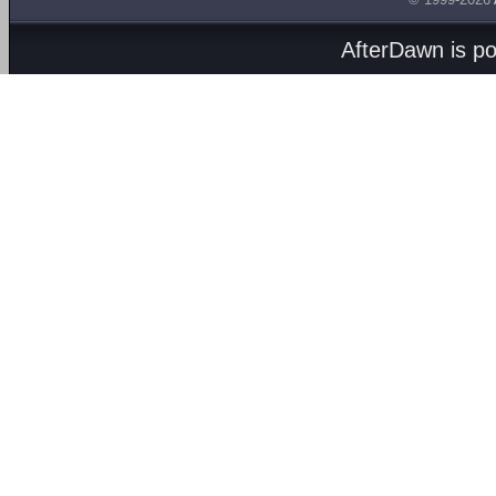
AfterDawn is p