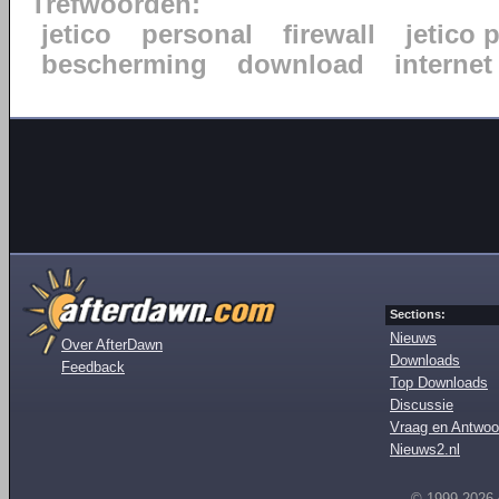
Trefwoorden:
jetico
personal
firewall
jetico 
bescherming
download
internet
Sections:
Nieuws
Over AfterDawn
Downloads
Feedback
Top Downloads
Discussie
Vraag en Antwoo
Nieuws2.nl
© 1999-2026