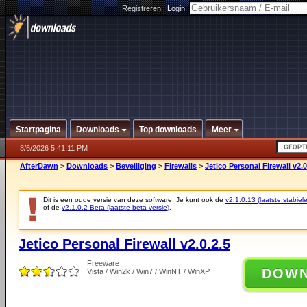
Registreren
|
Login:
Startpagina
Downloads
Top downloads
Meer
8/6/2026 5:41:11 PM
AfterDawn
>
Downloads
>
Beveiliging
>
Firewalls
>
Jetico Personal Firewall v2.0
Dit is een oude versie van deze software. Je kunt ook de
v2.1.0.13 (laatste stabiele
of de
v2.1.0.2 Beta (laatste beta versie)
.
Jetico Personal Firewall v2.0.2.5
Freeware
DOW
Vista / Win2k / Win7 / WinNT / WinXP