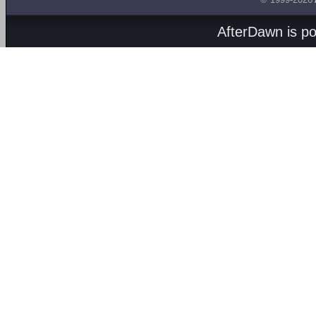
AfterDawn is p