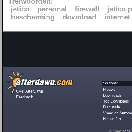
Trefwoorden:
jetico
personal
firewall
jetico 
bescherming
download
internet
Sections:
Nieuws
Over AfterDawn
Downloads
Feedback
Top Downloads
Discussie
Vraag en Antwoo
Nieuws2.nl
© 1999-2026