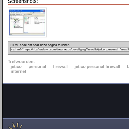
Screenshots:
HTML code om naar deze pagina te linken:
Trefwoorden:
jetico
personal
firewall
jetico personal firewall
internet