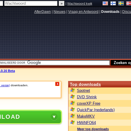
|
Wachtwoord kwijt
AfterDawn
|
Nieuws
|
Vraag en Antwoord
|
Downloads
|
Discu
.0.16 Beta
Top downloads
X
 versie)
downloaden.
Spotnet
DVD Shrink
coverXP Free
QuickPar (nederlands)
NLOAD
MakeMKV
HWiNFO64
Meer top downloads