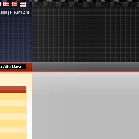
ssie
|
Nieuws2.nl