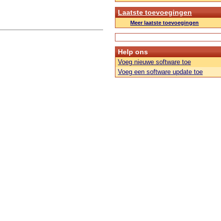
Laatste toevoegingen
Meer laatste toevoegingen
Help ons
Voeg nieuwe software toe
Voeg een software update toe