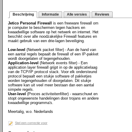
Beschrijving
Informatie
Alle versies
Reviews
Jetico Personal Firewall
is een freeware firewall om
je computer te beschermen tegen hackers en
kwaadwillige software op het netwerk en internet. Het
beschikt over alle noodzakelijke Firewall features en
maakt gebruik van een drie-lagen beveiliging.
Low-level
(Netwerk packet filter) - Aan de hand van
een aantal regels bepaalt de firewall of een IP-pakket
wordt doorgelaten of tegengehouden.
Application-level
(Network events filter) - Een
application layer firewall grijpt in op de applicatielaag
van de TCP/IP protocol stack. Voor elk ondersteund
protocol bepaalt een stukje software of pakketjes
worden tegengehouden of doorgelaten. Dit stukje
software kan uit veel meer bestaan dan een aantal
simpele regels.
User-level
(Proces activiteitenfilter) - waarschuwt en
stopt ongewenste handelingen door trojans en andere
kwaadwillige programma's.
Meertalig, w.o. Nederlands
Stel een correctie voor