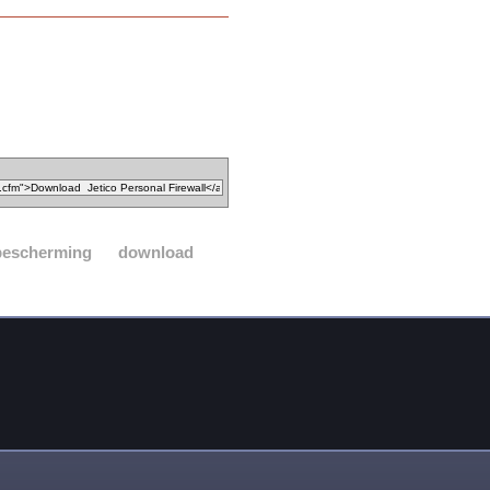
bescherming
download