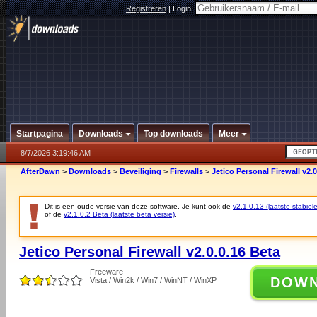
Registreren
|
Login:
Startpagina
Downloads
Top downloads
Meer
8/7/2026 3:19:46 AM
AfterDawn
>
Downloads
>
Beveiliging
>
Firewalls
>
Jetico Personal Firewall v2.0
Dit is een oude versie van deze software. Je kunt ook de
v2.1.0.13 (laatste stabiele
of de
v2.1.0.2 Beta (laatste beta versie)
.
Jetico Personal Firewall v2.0.0.16 Beta
Freeware
DOW
Vista / Win2k / Win7 / WinNT / WinXP