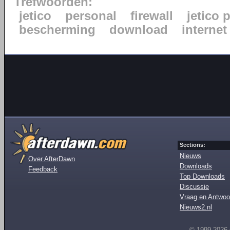
Trefwoorden:
jetico
personal
firewall
jetico 
bescherming
download
internet
Sections:
Nieuws
Over AfterDawn
Downloads
Feedback
Top Downloads
Discussie
Vraag en Antwoo
Nieuws2.nl
© 1999-2026