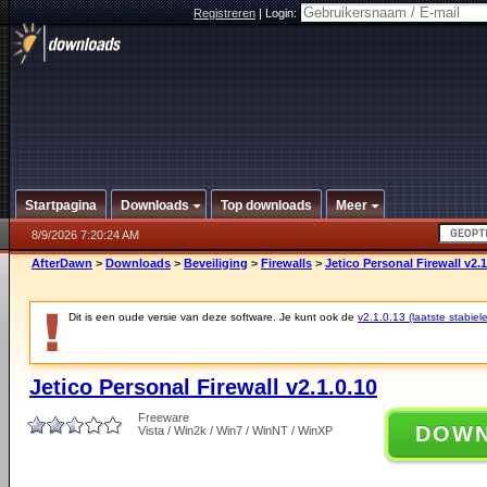
Registreren
|
Login:
Startpagina
Downloads
Top downloads
Meer
8/9/2026 7:20:24 AM
AfterDawn
>
Downloads
>
Beveiliging
>
Firewalls
>
Jetico Personal Firewall v2.1
Dit is een oude versie van deze software. Je kunt ook de
v2.1.0.13 (laatste stabiele
Jetico Personal Firewall v2.1.0.10
Freeware
DOW
Vista / Win2k / Win7 / WinNT / WinXP