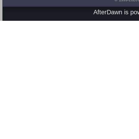
AfterDawn is p