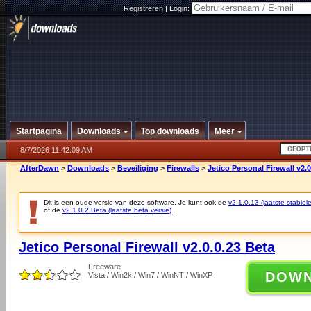
Registreren
|
Login:
Startpagina
Downloads
Top downloads
Meer
8/7/2026 11:42:09 AM
AfterDawn
>
Downloads
>
Beveiliging
>
Firewalls
>
Jetico Personal Firewall v2.0
Dit is een oude versie van deze software. Je kunt ook de
v2.1.0.13 (laatste stabiele
of de
v2.1.0.2 Beta (laatste beta versie)
.
Jetico Personal Firewall v2.0.0.23 Beta
Freeware
DOW
Vista / Win2k / Win7 / WinNT / WinXP