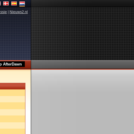
ssie
|
Nieuws2.nl