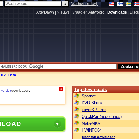
|
Wachtwoord kwijt
AfterDawn
|
Nieuws
|
Vraag en Antwoord
|
Downloads
|
Discu
.0.23 Beta
Top downloads
X
 versie)
downloaden.
Spotnet
DVD Shrink
coverXP Free
QuickPar (nederlands)
NLOAD
MakeMKV
HWiNFO64
Meer top downloads