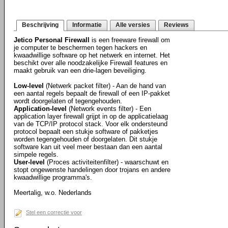
Beschrijving
Informatie
Alle versies
Reviews
Jetico Personal Firewall
is een freeware firewall om
je computer te beschermen tegen hackers en
kwaadwillige software op het netwerk en internet. Het
beschikt over alle noodzakelijke Firewall features en
maakt gebruik van een drie-lagen beveiliging.
Low-level
(Netwerk packet filter) - Aan de hand van
een aantal regels bepaalt de firewall of een IP-pakket
wordt doorgelaten of tegengehouden.
Application-level
(Network events filter) - Een
application layer firewall grijpt in op de applicatielaag
van de TCP/IP protocol stack. Voor elk ondersteund
protocol bepaalt een stukje software of pakketjes
worden tegengehouden of doorgelaten. Dit stukje
software kan uit veel meer bestaan dan een aantal
simpele regels.
User-level
(Proces activiteitenfilter) - waarschuwt en
stopt ongewenste handelingen door trojans en andere
kwaadwillige programma's.
Meertalig, w.o. Nederlands
Stel een correctie voor