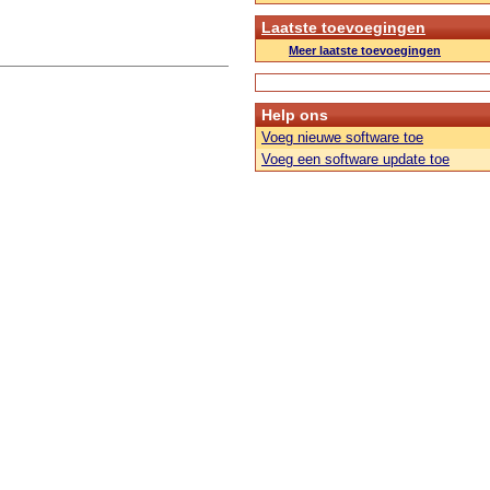
Laatste toevoegingen
Meer laatste toevoegingen
Help ons
Voeg nieuwe software toe
Voeg een software update toe