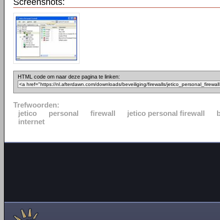
Screenshots:
HTML code om naar deze pagina te linken:
Trefwoorden:
jetico
personal
firewall
jetico personal firewall
internet