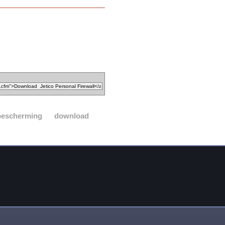
bescherming
download