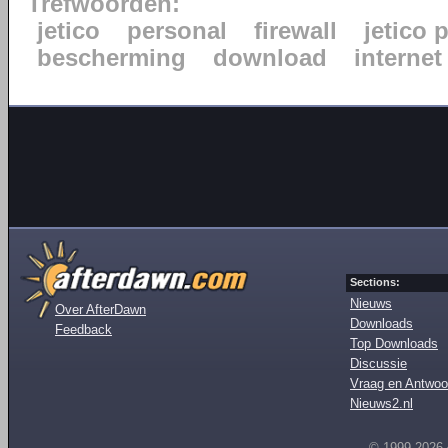
Trefwoorden:
jetico
personal
firewall
jetico 
bescherming
download
internet
Sections:
Nieuws
Over AfterDawn
Downloads
Feedback
Top Downloads
Discussie
Vraag en Antwoo
Nieuws2.nl
© 1999-2026