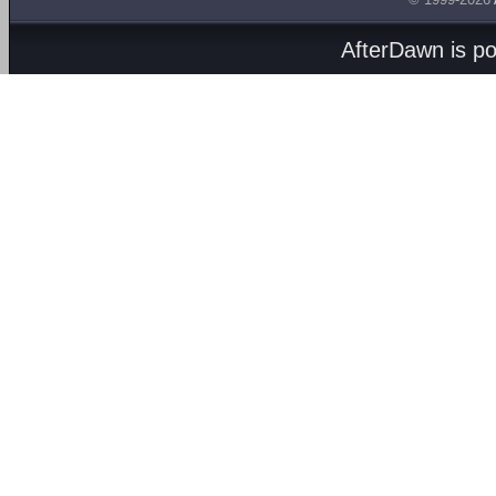
AfterDawn is p