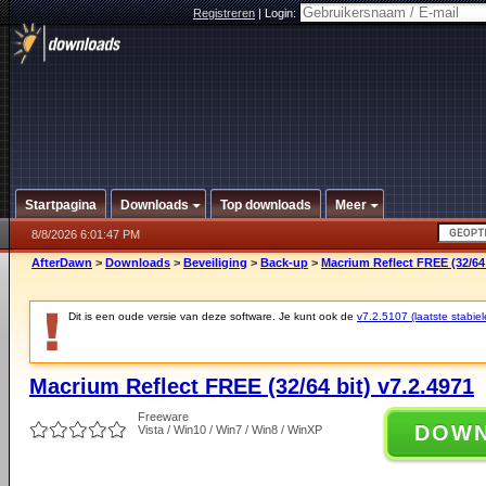
Registreren
|
Login:
Startpagina
Downloads
Top downloads
Meer
8/8/2026 6:01:47 PM
AfterDawn
>
Downloads
>
Beveiliging
>
Back-up
>
Macrium Reflect FREE (32/64 
Dit is een oude versie van deze software. Je kunt ook de
v7.2.5107 (laatste stabiel
Macrium Reflect FREE (32/64 bit) v7.2.4971
Freeware
DOW
Vista / Win10 / Win7 / Win8 / WinXP