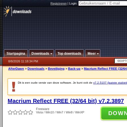
Registreren
|
Login:
Startpagina
Downloads
Top downloads
Meer
8/8/2026 11:18:34 PM
AfterDawn
>
Downloads
>
Beveiliging
>
Back-up
>
Macrium Reflect FREE (32/64 
Dit is een oude versie van deze software. Je kunt ook de
v7.2.5107 (laatste stabiel
Macrium Reflect FREE (32/64 bit) v7.2.3897
Freeware
DOW
Vista / Win10 / Win7 / Win8 / WinXP