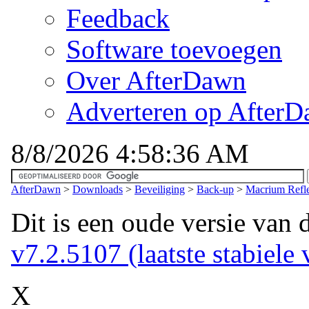
Feedback
Software toevoegen
Over AfterDawn
Adverteren op After
8/8/2026 4:58:36 AM
AfterDawn
>
Downloads
>
Beveiliging
>
Back-up
>
Macrium Refle
Dit is een oude versie van 
v7.2.5107 (laatste stabiele 
X