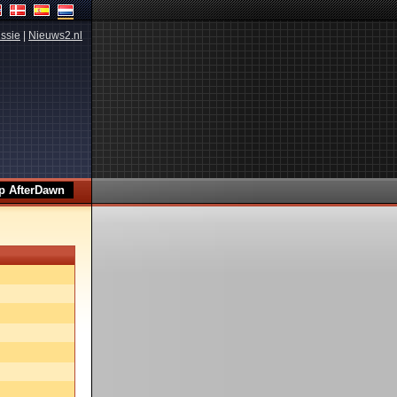
ssie
|
Nieuws2.nl