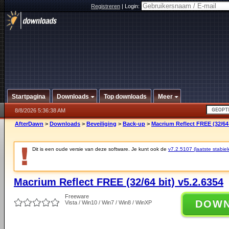
Registreren
|
Login:
Startpagina
Downloads
Top downloads
Meer
8/8/2026 5:36:38 AM
AfterDawn
>
Downloads
>
Beveiliging
>
Back-up
>
Macrium Reflect FREE (32/64 
Dit is een oude versie van deze software. Je kunt ook de
v7.2.5107 (laatste stabiel
Macrium Reflect FREE (32/64 bit) v5.2.6354
Freeware
DOW
Vista / Win10 / Win7 / Win8 / WinXP