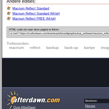
Andere edities:
Macrium Reflect Standard
Macrium Reflect Standard (64-bit)
Macrium Reflect FREE (64-bit)
HTML code om naar deze pagina te linken:
Trefwoorden:
macrium
reflect
backup
back-up
bartpe
imag
Sections:
Nieuws
Over AfterDawn