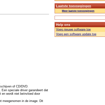
Laatste toevoegingen
Meer laatste toevoegingen
Help ons
Voeg nieuwe software toe
Voeg een software update toe
.
 schijven of CD/DVD.
 Een speciale driver garandeert dat
t en wordt niet beïnvloed door
niet meegenomen in de image. Dit