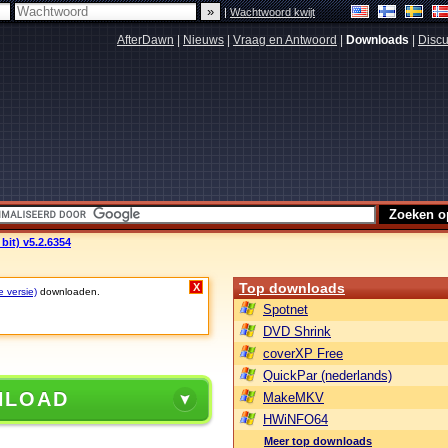
|
Wachtwoord kwijt
AfterDawn
|
Nieuws
|
Vraag en Antwoord
|
Downloads
|
Discu
bit) v5.2.6354
Top downloads
X
e versie)
downloaden.
Spotnet
DVD Shrink
coverXP Free
QuickPar (nederlands)
NLOAD
MakeMKV
HWiNFO64
Meer top downloads