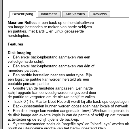
Beschrijving
Informatie
Alle versies
Reviews
Macrium Reflect
is een back-up en herstelsoftware
om image-bestanden te maken van harde schijven
en partities, met BartPE en Linux gebaseerde
herstelopties.
Features
Disk Imaging
Eén enkel back-upbestand aanmaken van een
volledige harde schijf.
Eén enkel back-upbestand aanmaken van één of
meerdere partities.
Een partitie herstellen naar een ander type. Bijv.
een logische partitie kan worden hersteld als een
bootable primaire partitie.
Grootte van de herstelde aanpassen. Een harde
schijf upgrade kan eenvoudig worden uitgevoerd door
de partitie te vergroten om de nieuwe schijf te vullen.
Track 0 (The Master Boot Record) wordt bij alle back-ups opgeslagen
Back-upbestanden kunnen worden opgeslagen naar lokale of netwerk
Een disk image kan worden aangemaakt terwijl Windows in gebruik is.
de disk image een exacte kopie in van de partitie of schijf op dat momen
activiteiten op de schijf tijdens de back-up.
Systeembestanden zoals de ''pagefile.sys'' en ''hiberfil.sys'' worden 
houdt de uiteindelijke grootte van het back-upbestand klein.