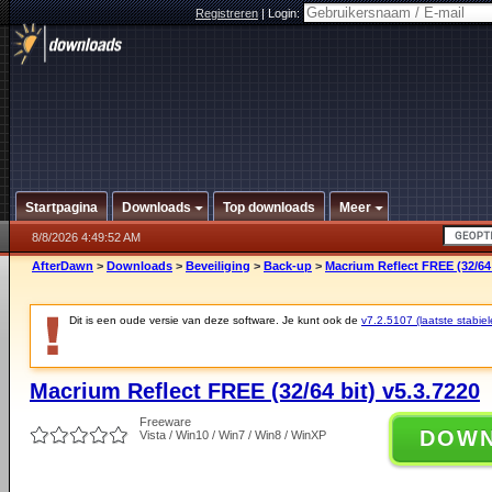
Registreren
|
Login:
Startpagina
Downloads
Top downloads
Meer
8/8/2026 4:49:52 AM
AfterDawn
>
Downloads
>
Beveiliging
>
Back-up
>
Macrium Reflect FREE (32/64 
Dit is een oude versie van deze software. Je kunt ook de
v7.2.5107 (laatste stabiel
Macrium Reflect FREE (32/64 bit) v5.3.7220
Freeware
DOW
Vista / Win10 / Win7 / Win8 / WinXP