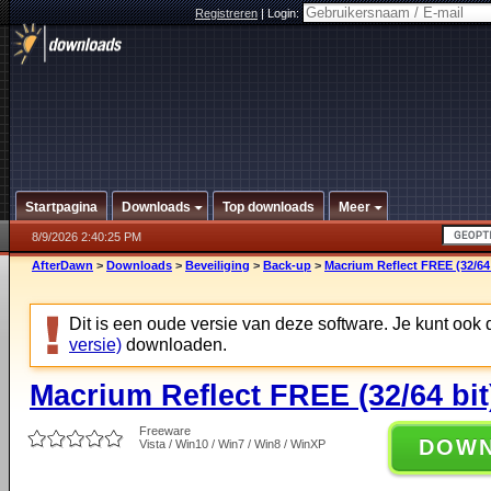
Registreren
|
Login:
Startpagina
Downloads
Top downloads
Meer
8/9/2026 2:40:25 PM
AfterDawn
>
Downloads
>
Beveiliging
>
Back-up
>
Macrium Reflect FREE (32/64 
Dit is een oude versie van deze software. Je kunt ook
versie)
downloaden.
Macrium Reflect FREE (32/64 bit
Freeware
DOW
Vista / Win10 / Win7 / Win8 / WinXP