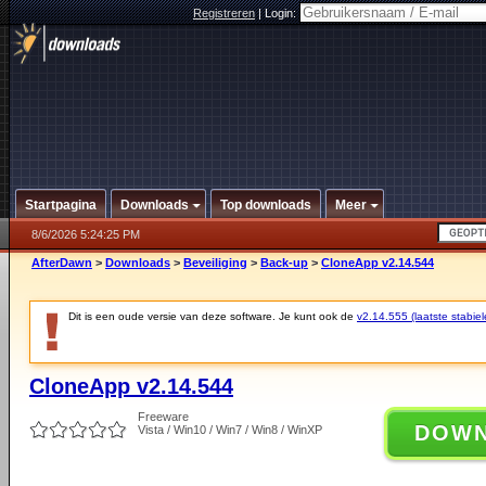
Registreren
|
Login:
Startpagina
Downloads
Top downloads
Meer
8/6/2026 5:24:25 PM
AfterDawn
>
Downloads
>
Beveiliging
>
Back-up
>
CloneApp v2.14.544
Dit is een oude versie van deze software. Je kunt ook de
v2.14.555 (laatste stabiel
CloneApp v2.14.544
Freeware
DOW
Vista / Win10 / Win7 / Win8 / WinXP