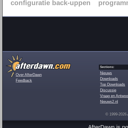
configuratie back-uppen
programm
Sections:
Nieuws
Over AfterDawn
Downloads
Feedback
Top Downloads
Discussie
Vraag en Antwoo
Nieuws2.nl
© 1999-2026
AfterDawn is p