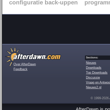
configuratie back-uppen
programm
Sections:
Nieuws
Over AfterDawn
Downloads
Feedback
Top Downloads
Discussie
Vraag en Antwoo
Nieuws2.nl
© 1999-2026
AfterDawn is p