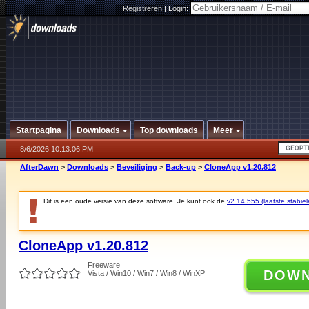
Registreren
|
Login:
Startpagina
Downloads
Top downloads
Meer
8/6/2026 10:13:06 PM
AfterDawn
>
Downloads
>
Beveiliging
>
Back-up
>
CloneApp v1.20.812
Dit is een oude versie van deze software. Je kunt ook de
v2.14.555 (laatste stabiel
CloneApp v1.20.812
Freeware
DOW
Vista / Win10 / Win7 / Win8 / WinXP