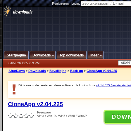
Registreren
|
Login:
Startpagina
Downloads
Top downloads
Meer
8/6/2026 12:50:59 PM
AfterDawn
>
Downloads
>
Beveiliging
>
Back-up
>
CloneApp v2.04.225
Dit is een oude versie van deze software. Je kunt ook de
v2.14.555 (laatste stabiel
CloneApp v2.04.225
Freeware
DOW
Vista / Win10 / Win7 / Win8 / WinXP