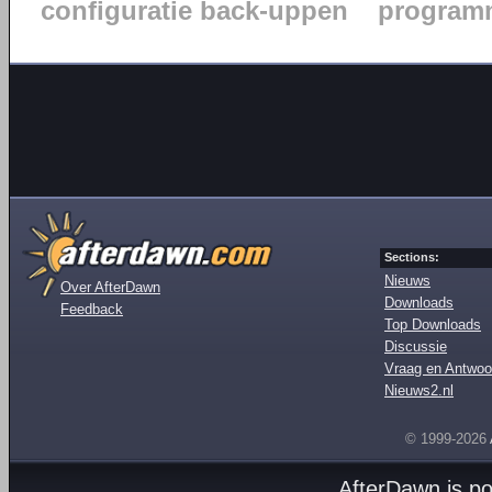
configuratie back-uppen
programm
Sections:
Nieuws
Over AfterDawn
Downloads
Feedback
Top Downloads
Discussie
Vraag en Antwoo
Nieuws2.nl
© 1999-2026
AfterDawn is p