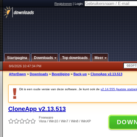
Registreren
|
Login:
Startpagina
Downloads
Top downloads
Meer
8/6/2026 10:47:34 PM
AfterDawn
>
Downloads
>
Beveiliging
>
Back-up
>
CloneApp v2.13.513
Dit is een oude versie van deze software. Je kunt ook de
v2.14.555 (laatste stabiel
CloneApp v2.13.513
Freeware
DOW
Vista / Win10 / Win7 / Win8 / WinXP