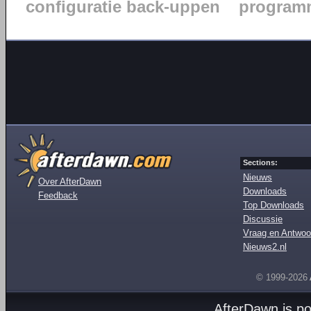
configuratie back-uppen
programm
Sections:
Nieuws
Over AfterDawn
Downloads
Feedback
Top Downloads
Discussie
Vraag en Antwoo
Nieuws2.nl
© 1999-2026
AfterDawn is p