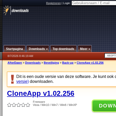
Registreren
|
Login:
Startpagina
Downloads
Top downloads
Meer
8/7/2026 8:46:19 AM
AfterDawn
>
Downloads
>
Beveiliging
>
Back-up
>
CloneApp v1.02.256
Dit is een oude versie van deze software. Je kunt ook
versie)
downloaden.
CloneApp v1.02.256
Freeware
DOW
Vista / Win10 / Win7 / Win8 / WinXP