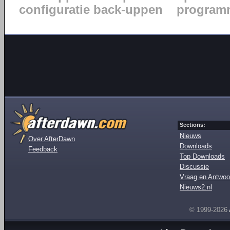
configuratie back-uppen
programm
Sections:
Nieuws
Over AfterDawn
Downloads
Feedback
Top Downloads
Discussie
Vraag en Antwoo
Nieuws2.nl
© 1999-2026