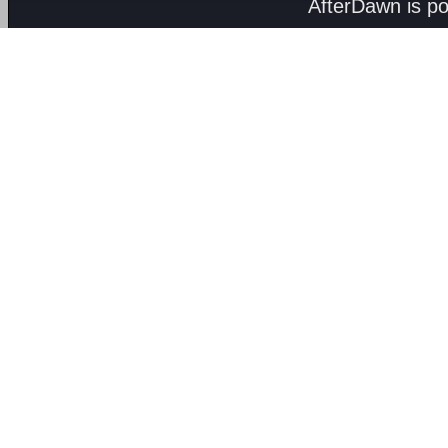
AfterDawn is p