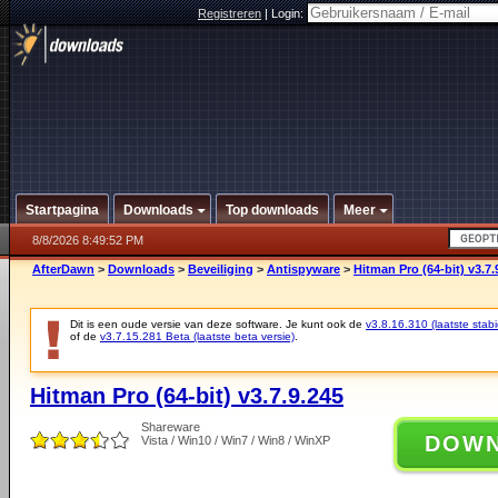
Registreren
|
Login:
Startpagina
Downloads
Top downloads
Meer
8/8/2026 8:49:52 PM
AfterDawn
>
Downloads
>
Beveiliging
>
Antispyware
>
Hitman Pro (64-bit) v3.7.
Dit is een oude versie van deze software. Je kunt ook de
v3.8.16.310 (laatste stabi
of de
v3.7.15.281 Beta (laatste beta versie)
.
Hitman Pro (64-bit) v3.7.9.245
Shareware
DOW
Vista / Win10 / Win7 / Win8 / WinXP