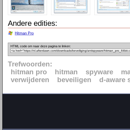
Andere edities:
Hitman Pro
HTML code om naar deze pagina te linken:
Trefwoorden:
hitman pro
hitman
spyware
ma
verwijderen
beveiligen
d-aware 