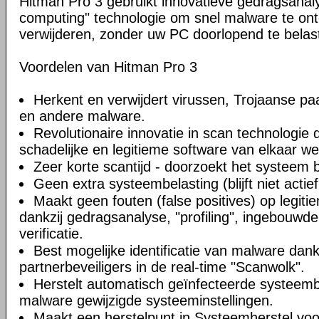
Hitman Pro 3 gebruikt innovatieve gedragsanal
computing" technologie om snel malware te on
verwijderen, zonder uw PC doorlopend te belas
Voordelen van Hitman Pro 3
Herkent en verwijdert virussen, Trojaanse pa
en andere malware.
Revolutionaire innovatie in scan technologie d
schadelijke en legitieme software van elkaar w
Zeer korte scantijd - doorzoekt het systeem 
Geen extra systeembelasting (blijft niet actie
Maakt geen fouten (false positives) op legi
dankzij gedragsanalyse, "profiling", ingebouwde w
verificatie.
Best mogelijke identificatie van malware dan
partnerbeveiligers in de real-time "Scanwolk".
Herstelt automatisch geïnfecteerde systeem
malware gewijzigde systeeminstellingen.
Maakt een herstelpunt in Systeemherstel voo