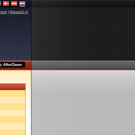
ssie
|
Nieuws2.nl