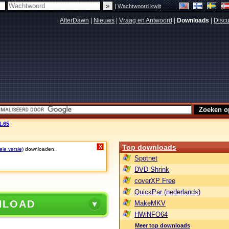
|
Wachtwoord kwijt
AfterDawn
|
Nieuws
|
Vraag en Antwoord
|
Downloads
|
Discu
1.65
Top downloads
X
ele versie)
downloaden.
Spotnet
DVD Shrink
coverXP Free
QuickPar (nederlands)
NLOAD
MakeMKV
HWiNFO64
Meer top downloads