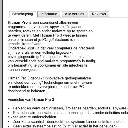
Beschrijving
Informatie
Alle versies
Reviews
Hitman Pro
is een razendsnel alles-in-één
programma om virussen, spyware, Trojaanse
paarden, rootkits en ander malware op te sporen en
te verwijderen. Met Hitman Pro 3 weet je binnen
enkele minuten of je PC geïnfecteerd is met
schadelijke software.
Onderzoek wijst uit dat veel computers geïnfecteerd
zijn, zelfs als er een volledig bijgewerkt
beveiligingssuite geïnstalleerd is. Een combinatie
van verschillende anti-malware programma's is nodig
om besmetting te voorkomen en alle infecties te
kunnen verwijderen.
Hitman Pro 3 gebruikt innovatieve gedragsanalyse
en "cloud computing" technologie om snel malware
te ontdekken en te verwijderen, zonder uw PC
doorlopend te belasten.
Voordelen van Hitman Pro 3
Herkent en verwijdert virussen, Trojaanse paarden, rootkits, spyware
Revolutionaire innovatie in scan technologie dat zonder definities sch
elkaar weet te onderscheiden.
Zeer korte scantijd - doorzoekt het systeem binnen enkele minuten.
Geen extra systeembelasting (blijft niet actief in het geheugen).