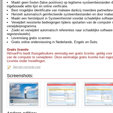
Maakt geen fouten (false positives) op legitieme systeembestanden da
ingebouwde witte lijst en online verificatie.
Best mogelijke identificatie van malware dankzij meerdere partnerbeve
Herstelt automatisch geïnfecteerde systeembestanden en door malwar
Maakt een herstelpunt in Systeemherstel voordat schadelijke software
Verwijdert resistente bedreigingen tijdens opstarten van de computer
verwijderprogramma.
Zoekt en verwijdert automatisch referenties naar schadelijke softwar
registersleutels).
Levenslang gratis scannen.
Gratis online ondersteuning in Nederlands, Engels en Duits.
Gratis licentie
HitmanPro biedt thuisgebruikers eenmalig een gratis licentie, geldig voo
van de computer te verwijderen. Deze eenmalige gratis licentie kan inge
Licentie onder Instellingen.
Stel een correctie voor
Screenshots: