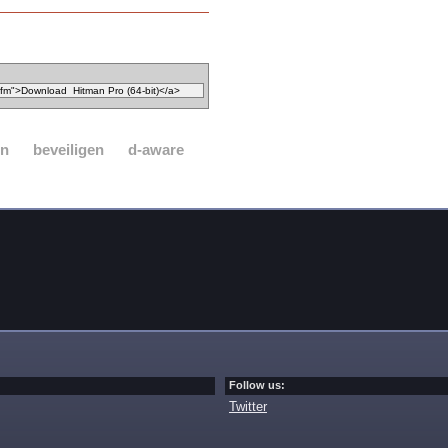
en
beveiligen
d-aware
Follow us:
Twitter