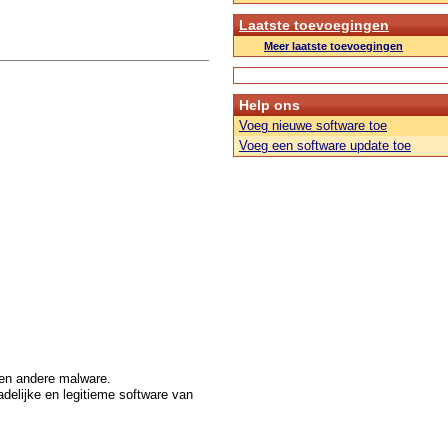
Laatste toevoegingen
Meer laatste toevoegingen
Help ons
Voeg nieuwe software toe
Voeg een software update toe
 en andere malware.
adelijke en legitieme software van