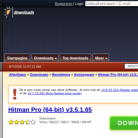
Registreren
|
Login:
Startpagina
Downloads
Top downloads
Meer
8/7/2026 11:07:21 AM
AfterDawn
>
Downloads
>
Beveiliging
>
Antispyware
>
Hitman Pro (64-bit) v3.5.
Dit is een oude versie van deze software. Je kunt ook de
v3.8.16.310 (laatste stabi
of de
v3.7.15.281 Beta (laatste beta versie)
.
Hitman Pro (64-bit) v3.5.1.65
Shareware
DOW
Vista / Win10 / Win7 / Win8 / WinXP