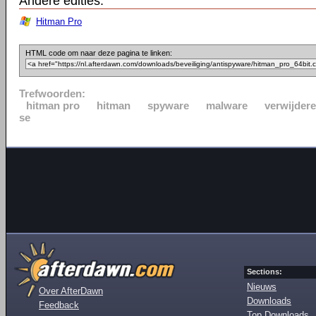
Andere edities:
Hitman Pro
HTML code om naar deze pagina te linken:
Trefwoorden:
hitman pro
hitman
spyware
malware
verwijder
se
Sections:
Nieuws
Over AfterDawn
Downloads
Feedback
Top Downloads