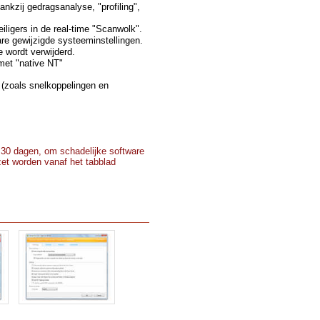
nkzij gedragsanalyse, "profiling",
iligers in de real-time "Scanwolk".
e gewijzigde systeeminstellingen.
 wordt verwijderd.
 met "native NT"
e (zoals snelkoppelingen en
r 30 dagen, om schadelijke software
zet worden vanaf het tabblad