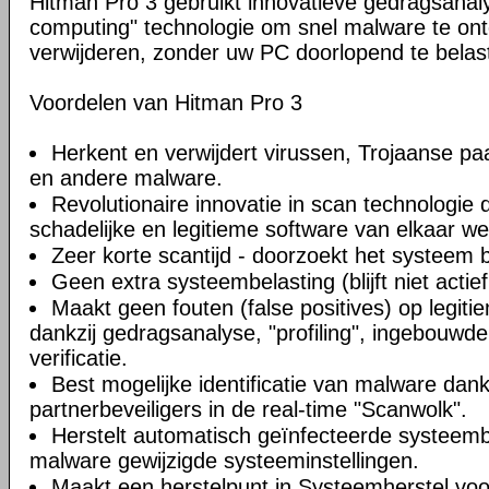
Hitman Pro 3 gebruikt innovatieve gedragsanal
computing" technologie om snel malware te on
verwijderen, zonder uw PC doorlopend te belas
Voordelen van Hitman Pro 3
Herkent en verwijdert virussen, Trojaanse pa
en andere malware.
Revolutionaire innovatie in scan technologie d
schadelijke en legitieme software van elkaar w
Zeer korte scantijd - doorzoekt het systeem 
Geen extra systeembelasting (blijft niet actie
Maakt geen fouten (false positives) op legi
dankzij gedragsanalyse, "profiling", ingebouwde w
verificatie.
Best mogelijke identificatie van malware dan
partnerbeveiligers in de real-time "Scanwolk".
Herstelt automatisch geïnfecteerde systeem
malware gewijzigde systeeminstellingen.
Maakt een herstelpunt in Systeemherstel voo