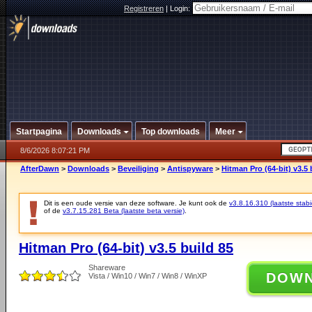
Registreren
|
Login:
Startpagina
Downloads
Top downloads
Meer
8/6/2026 8:07:21 PM
AfterDawn
>
Downloads
>
Beveiliging
>
Antispyware
>
Hitman Pro (64-bit) v3.5 
Dit is een oude versie van deze software. Je kunt ook de
v3.8.16.310 (laatste stabi
of de
v3.7.15.281 Beta (laatste beta versie)
.
Hitman Pro (64-bit) v3.5 build 85
Shareware
DOW
Vista / Win10 / Win7 / Win8 / WinXP