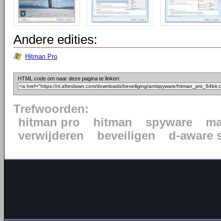
Andere edities:
Hitman Pro
HTML code om naar deze pagina te linken:
Trefwoorden:
hitman pro
hitman
spyware
ma
verwijderen
beveiligen
d-aware 