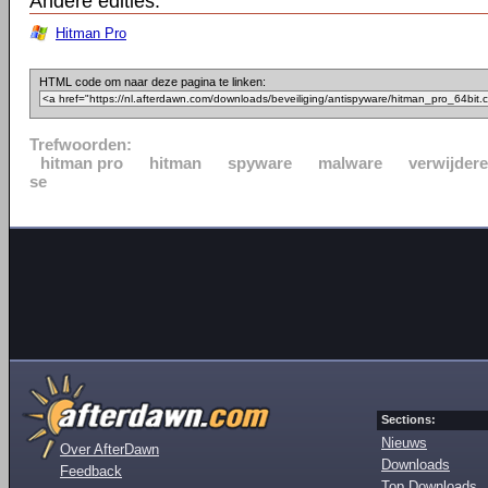
Andere edities:
Hitman Pro
HTML code om naar deze pagina te linken:
Trefwoorden:
hitman pro
hitman
spyware
malware
verwijder
se
Sections:
Nieuws
Over AfterDawn
Downloads
Feedback
Top Downloads