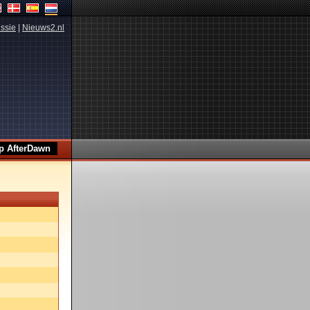
ssie
|
Nieuws2.nl