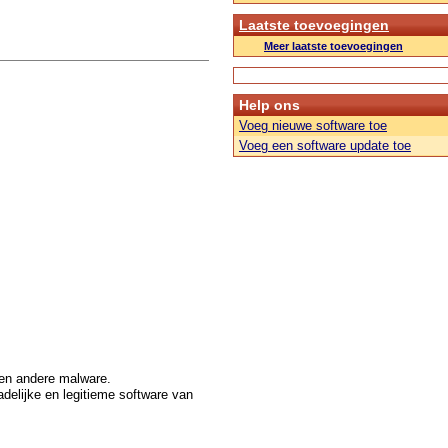
Laatste toevoegingen
Meer laatste toevoegingen
Help ons
Voeg nieuwe software toe
Voeg een software update toe
 en andere malware.
adelijke en legitieme software van