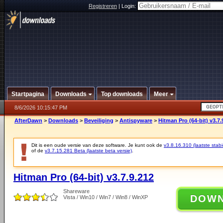
Registreren
|
Login:
Startpagina
Downloads
Top downloads
Meer
8/6/2026 10:15:47 PM
AfterDawn
>
Downloads
>
Beveiliging
>
Antispyware
>
Hitman Pro (64-bit) v3.7.
Dit is een oude versie van deze software. Je kunt ook de
v3.8.16.310 (laatste stabi
of de
v3.7.15.281 Beta (laatste beta versie)
.
Hitman Pro (64-bit) v3.7.9.212
Shareware
DOW
Vista / Win10 / Win7 / Win8 / WinXP