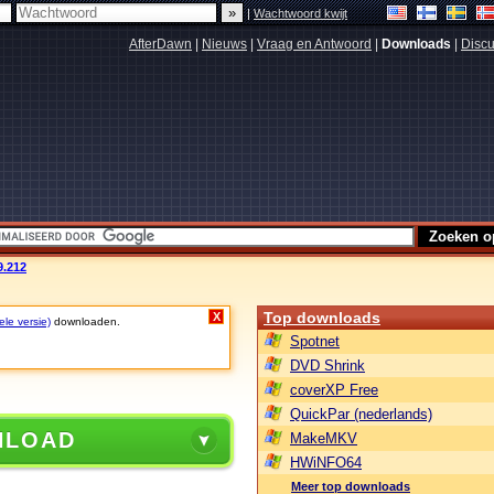
|
Wachtwoord kwijt
AfterDawn
|
Nieuws
|
Vraag en Antwoord
|
Downloads
|
Discu
9.212
Top downloads
X
ele versie)
downloaden.
Spotnet
DVD Shrink
coverXP Free
QuickPar (nederlands)
NLOAD
MakeMKV
HWiNFO64
Meer top downloads