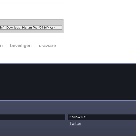
en
beveiligen
d-aware
Follow us:
Twitter