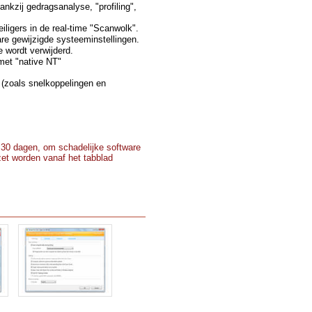
nkzij gedragsanalyse, "profiling",
iligers in de real-time "Scanwolk".
e gewijzigde systeeminstellingen.
 wordt verwijderd.
 met "native NT"
e (zoals snelkoppelingen en
r 30 dagen, om schadelijke software
zet worden vanaf het tabblad