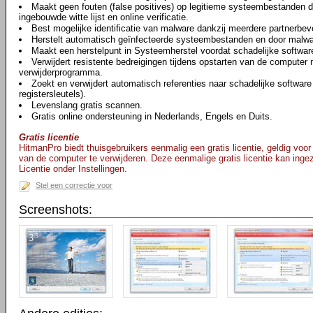
Maakt geen fouten (false positives) op legitieme systeembestanden da
ingebouwde witte lijst en online verificatie.
Best mogelijke identificatie van malware dankzij meerdere partnerbeve
Herstelt automatisch geïnfecteerde systeembestanden en door malwar
Maakt een herstelpunt in Systeemherstel voordat schadelijke software
Verwijdert resistente bedreigingen tijdens opstarten van de computer
verwijderprogramma.
Zoekt en verwijdert automatisch referenties naar schadelijke softwar
registersleutels).
Levenslang gratis scannen.
Gratis online ondersteuning in Nederlands, Engels en Duits.
Gratis licentie
HitmanPro biedt thuisgebruikers eenmalig een gratis licentie, geldig voo
van de computer te verwijderen. Deze eenmalige gratis licentie kan inge
Licentie onder Instellingen.
Stel een correctie voor
Screenshots: