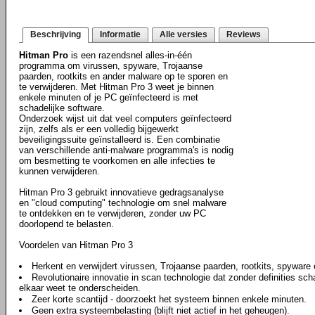
Beschrijving
Informatie
Alle versies
Reviews
Hitman Pro
is een razendsnel alles-in-één
programma om virussen, spyware, Trojaanse
paarden, rootkits en ander malware op te sporen en
te verwijderen. Met Hitman Pro 3 weet je binnen
enkele minuten of je PC geïnfecteerd is met
schadelijke software.
Onderzoek wijst uit dat veel computers geïnfecteerd
zijn, zelfs als er een volledig bijgewerkt
beveiligingssuite geïnstalleerd is. Een combinatie
van verschillende anti-malware programma's is nodig
om besmetting te voorkomen en alle infecties te
kunnen verwijderen.
Hitman Pro 3 gebruikt innovatieve gedragsanalyse
en "cloud computing" technologie om snel malware
te ontdekken en te verwijderen, zonder uw PC
doorlopend te belasten.
Voordelen van Hitman Pro 3
Herkent en verwijdert virussen, Trojaanse paarden, rootkits, spyware
Revolutionaire innovatie in scan technologie dat zonder definities sch
elkaar weet te onderscheiden.
Zeer korte scantijd - doorzoekt het systeem binnen enkele minuten.
Geen extra systeembelasting (blijft niet actief in het geheugen).