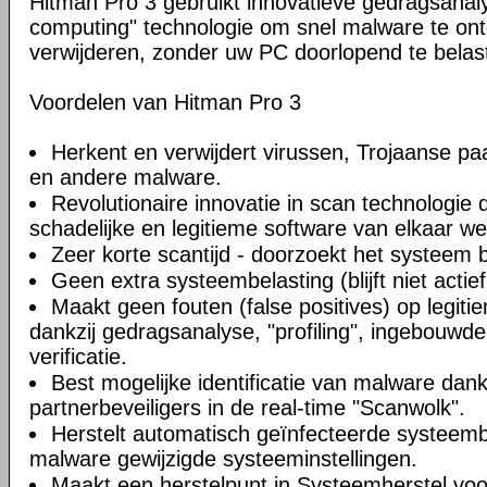
Hitman Pro 3 gebruikt innovatieve gedragsanal
computing" technologie om snel malware te on
verwijderen, zonder uw PC doorlopend te belas
Voordelen van Hitman Pro 3
Herkent en verwijdert virussen, Trojaanse pa
en andere malware.
Revolutionaire innovatie in scan technologie d
schadelijke en legitieme software van elkaar w
Zeer korte scantijd - doorzoekt het systeem 
Geen extra systeembelasting (blijft niet actie
Maakt geen fouten (false positives) op legi
dankzij gedragsanalyse, "profiling", ingebouwde w
verificatie.
Best mogelijke identificatie van malware dan
partnerbeveiligers in de real-time "Scanwolk".
Herstelt automatisch geïnfecteerde systeem
malware gewijzigde systeeminstellingen.
Maakt een herstelpunt in Systeemherstel voo