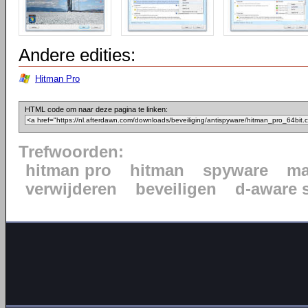
Andere edities:
Hitman Pro
HTML code om naar deze pagina te linken:
Trefwoorden:
hitman pro
hitman
spyware
ma
verwijderen
beveiligen
d-aware 