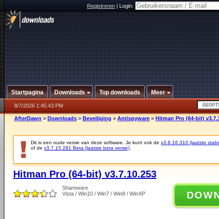
Registreren
|
Login:
Startpagina
Downloads
Top downloads
Meer
8/7/2026 1:45:43 PM
AfterDawn
>
Downloads
>
Beveiliging
>
Antispyware
>
Hitman Pro (64-bit) v3.7.
Dit is een oude versie van deze software. Je kunt ook de
v3.8.16.310 (laatste stabi
of de
v3.7.15.281 Beta (laatste beta versie)
.
Hitman Pro (64-bit) v3.7.10.253
Shareware
DOW
Vista / Win10 / Win7 / Win8 / WinXP