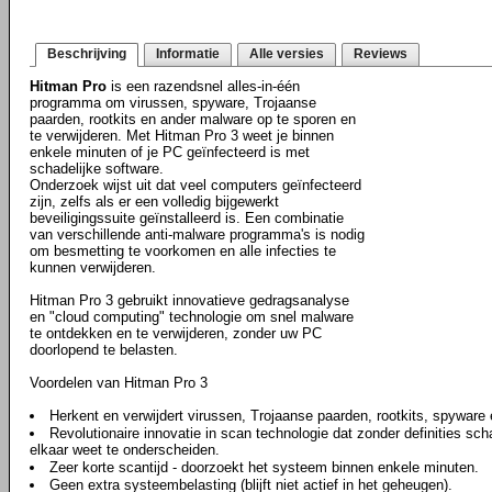
Beschrijving
Informatie
Alle versies
Reviews
Hitman Pro
is een razendsnel alles-in-één
programma om virussen, spyware, Trojaanse
paarden, rootkits en ander malware op te sporen en
te verwijderen. Met Hitman Pro 3 weet je binnen
enkele minuten of je PC geïnfecteerd is met
schadelijke software.
Onderzoek wijst uit dat veel computers geïnfecteerd
zijn, zelfs als er een volledig bijgewerkt
beveiligingssuite geïnstalleerd is. Een combinatie
van verschillende anti-malware programma's is nodig
om besmetting te voorkomen en alle infecties te
kunnen verwijderen.
Hitman Pro 3 gebruikt innovatieve gedragsanalyse
en "cloud computing" technologie om snel malware
te ontdekken en te verwijderen, zonder uw PC
doorlopend te belasten.
Voordelen van Hitman Pro 3
Herkent en verwijdert virussen, Trojaanse paarden, rootkits, spyware
Revolutionaire innovatie in scan technologie dat zonder definities sch
elkaar weet te onderscheiden.
Zeer korte scantijd - doorzoekt het systeem binnen enkele minuten.
Geen extra systeembelasting (blijft niet actief in het geheugen).