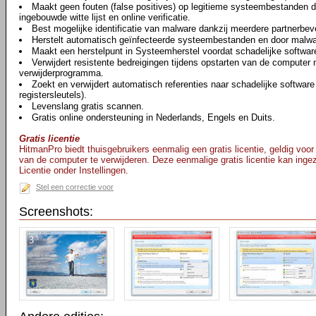
Maakt geen fouten (false positives) op legitieme systeembestanden da
ingebouwde witte lijst en online verificatie.
Best mogelijke identificatie van malware dankzij meerdere partnerbeve
Herstelt automatisch geïnfecteerde systeembestanden en door malwar
Maakt een herstelpunt in Systeemherstel voordat schadelijke software
Verwijdert resistente bedreigingen tijdens opstarten van de computer
verwijderprogramma.
Zoekt en verwijdert automatisch referenties naar schadelijke softwar
registersleutels).
Levenslang gratis scannen.
Gratis online ondersteuning in Nederlands, Engels en Duits.
Gratis licentie
HitmanPro biedt thuisgebruikers eenmalig een gratis licentie, geldig voo
van de computer te verwijderen. Deze eenmalige gratis licentie kan inge
Licentie onder Instellingen.
Stel een correctie voor
Screenshots: