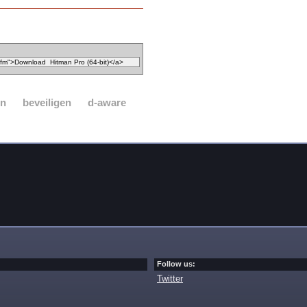
en
beveiligen
d-aware
Follow us:
Twitter