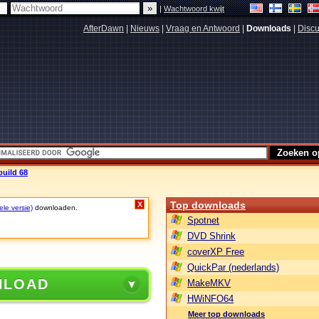
|
Wachtwoord kwijt
AfterDawn
|
Nieuws
|
Vraag en Antwoord
|
Downloads
|
Discu
build 68
Top downloads
X
ele versie)
downloaden.
Spotnet
DVD Shrink
coverXP Free
QuickPar (nederlands)
NLOAD
MakeMKV
HWiNFO64
Meer top downloads