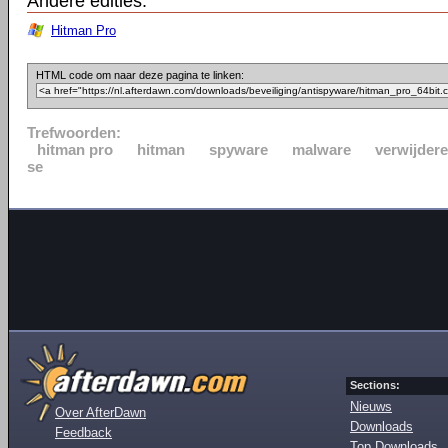
Andere edities:
Hitman Pro
HTML code om naar deze pagina te linken:
Trefwoorden:
hitman pro
hitman
spyware
malware
verwijder
se
Sections:
Nieuws
Over AfterDawn
Downloads
Feedback
Top Downloads