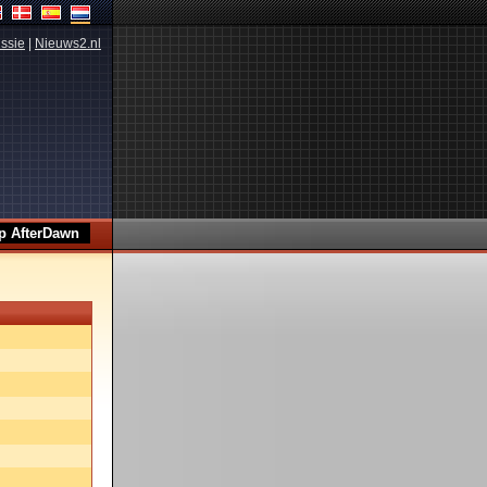
ssie
|
Nieuws2.nl