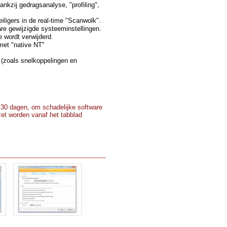
nkzij gedragsanalyse, "profiling",
iligers in de real-time "Scanwolk".
e gewijzigde systeeminstellingen.
 wordt verwijderd.
 met "native NT"
e (zoals snelkoppelingen en
r 30 dagen, om schadelijke software
zet worden vanaf het tabblad