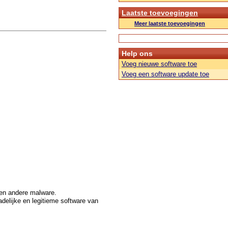
Laatste toevoegingen
Meer laatste toevoegingen
Help ons
Voeg nieuwe software toe
Voeg een software update toe
 en andere malware.
adelijke en legitieme software van