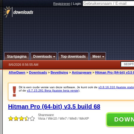
Registreren
|
Login:
Startpagina
Downloads
Top downloads
Meer
8/6/2026 8:56:55 AM
AfterDawn
>
Downloads
>
Beveiliging
>
Antispyware
>
Hitman Pro (64-bit) v3.5 
Dit is een oude versie van deze software. Je kunt ook de
v3.8.16.310 (laatste stabi
of de
v3.7.15.281 Beta (laatste beta versie)
.
Hitman Pro (64-bit) v3.5 build 68
Shareware
DOW
Vista / Win10 / Win7 / Win8 / WinXP