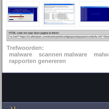
HTML code om naar deze pagina te linken:
Trefwoorden:
malware
scannen malware
malwa
rapporten genereren