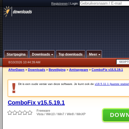
Registreren
|
Login:
Startpagina
Downloads
Top downloads
Meer
8/10/2026 10:44:39 AM
AfterDawn
>
Downloads
>
Beveiliging
>
Antispyware
>
ComboFix v15.5.19.1
Dit is een oude versie van deze software. Je kunt ook de
v18.5.11.1 (laatste stabiel
ComboFix v15.5.19.1
Freeware
DOW
Vista / Win10 / Win7 / Win8 / WinXP