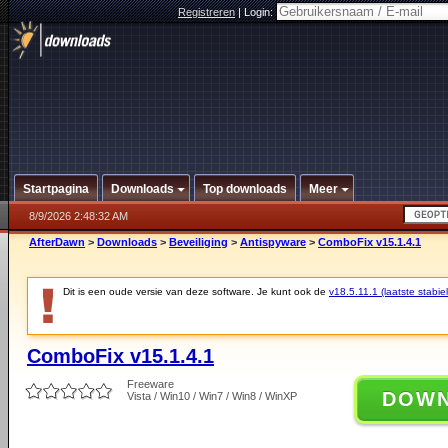
Registreren
|
Login:
Startpagina
Downloads
Top downloads
Meer
8/9/2026 2:48:32 AM
AfterDawn
>
Downloads
>
Beveiliging
>
Antispyware
>
ComboFix v15.1.4.1
Dit is een oude versie van deze software. Je kunt ook de
v18.5.11.1 (laatste stabiel
ComboFix v15.1.4.1
Freeware
DOW
Vista / Win10 / Win7 / Win8 / WinXP