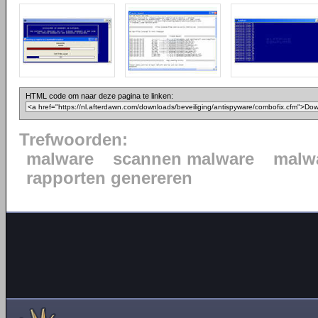
HTML code om naar deze pagina te linken:
Trefwoorden:
malware
scannen malware
malwa
rapporten genereren