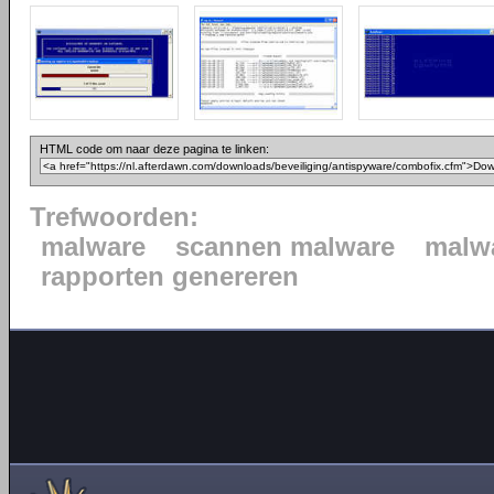
HTML code om naar deze pagina te linken:
Trefwoorden:
malware
scannen malware
malwa
rapporten genereren