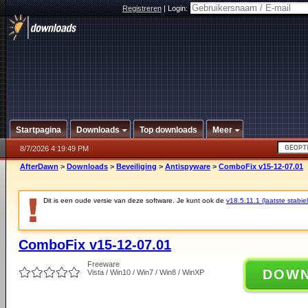
Registreren
|
Login:
Startpagina
Downloads
Top downloads
Meer
8/7/2026 4:19:49 PM
AfterDawn
>
Downloads
>
Beveiliging
>
Antispyware
>
ComboFix v15-12-07.01
Dit is een oude versie van deze software. Je kunt ook de
v18.5.11.1 (laatste stabiel
ComboFix v15-12-07.01
Freeware
DOW
Vista / Win10 / Win7 / Win8 / WinXP