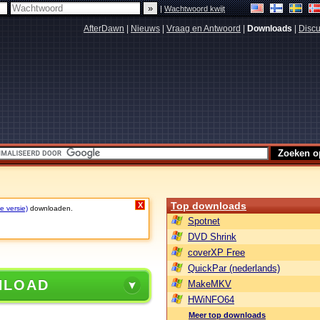
|
Wachtwoord kwijt
AfterDawn
|
Nieuws
|
Vraag en Antwoord
|
Downloads
|
Discu
Top downloads
X
e versie)
downloaden.
Spotnet
DVD Shrink
coverXP Free
QuickPar (nederlands)
NLOAD
MakeMKV
HWiNFO64
Meer top downloads