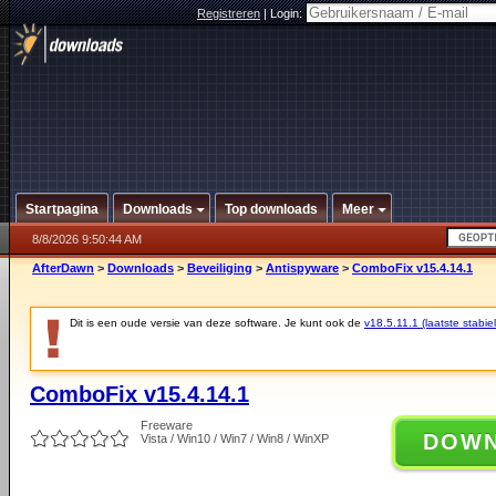
Registreren
|
Login:
Startpagina
Downloads
Top downloads
Meer
8/8/2026 9:50:44 AM
AfterDawn
>
Downloads
>
Beveiliging
>
Antispyware
>
ComboFix v15.4.14.1
Dit is een oude versie van deze software. Je kunt ook de
v18.5.11.1 (laatste stabiel
ComboFix v15.4.14.1
Freeware
DOW
Vista / Win10 / Win7 / Win8 / WinXP