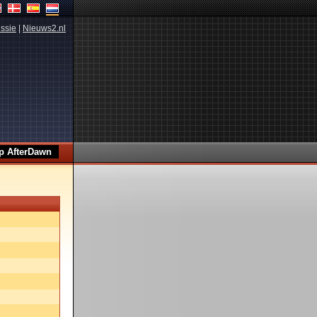
ssie
|
Nieuws2.nl