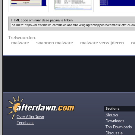
HTML code om naar deze pagina te linken:
Trefwoorden:
malware
scannen malware
malware verwijderen
r
Sections:
Nieuws
Over AfterDawn
Downloads
Feedback
Top Downloads
Discussie