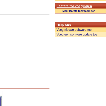
Laatste toevoegingen
Meer laatste toevoegingen
Help ons
Voeg nieuwe software toe
Voeg een software update toe