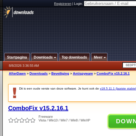
Registreren
|
Login:
Startpagina
Downloads
Top downloads
Meer
8/8/2026 3:36:55 AM
AfterDawn
>
Downloads
>
Beveiliging
>
Antispyware
>
ComboFix v15.2.16.1
Dit is een oude versie van deze software. Je kunt ook de
v18.5.11.1 (laatste stabiel
ComboFix v15.2.16.1
Freeware
DOW
Vista / Win10 / Win7 / Win8 / WinXP