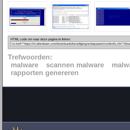
HTML code om naar deze pagina te linken:
Trefwoorden:
malware
scannen malware
malwa
rapporten genereren