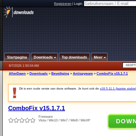
Registreren
|
Login:
Startpagina
Downloads
Top downloads
Meer
8/7/2026 1:50:04 AM
AfterDawn
>
Downloads
>
Beveiliging
>
Antispyware
>
ComboFix v15.1.7.1
Dit is een oude versie van deze software. Je kunt ook de
v18.5.11.1 (laatste stabiel
ComboFix v15.1.7.1
Freeware
DOW
Vista / Win10 / Win7 / Win8 / WinXP