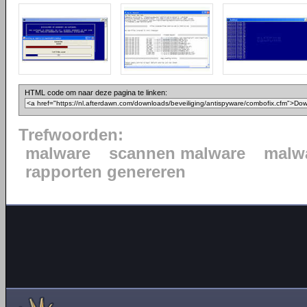
HTML code om naar deze pagina te linken:
Trefwoorden:
malware
scannen malware
malwa
rapporten genereren