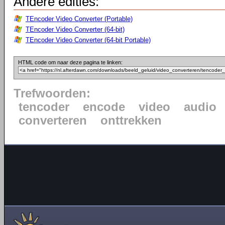
Andere edities:
TEncoder Video Converter (Portable)
TEncoder Video Converter (64-bit)
TEncoder Video Converter (64-bit Portable)
HTML code om naar deze pagina te linken:
Trefwoorden:
tencoder
encode
video
audio
converteren
onttrekken