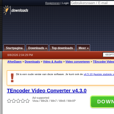
Registreren
|
Login:
Startpagina
Downloads
Top downloads
Meer
8/8/2026 2:04:29 PM
AfterDawn
>
Downloads
>
Video & Audio
>
Video converteren
>
TEncoder Video
Dit is een oude versie van deze software. Je kunt ook de
v4.5.10 (laatste stabiele v
TEncoder Video Converter v4.3.0
Ad-supported
DOW
Vista / Win2k / Win7 / Win8 / WinXP