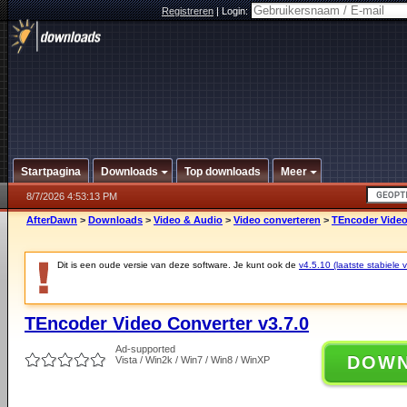
Registreren
|
Login:
Startpagina
Downloads
Top downloads
Meer
8/7/2026 4:53:13 PM
AfterDawn
>
Downloads
>
Video & Audio
>
Video converteren
>
TEncoder Video
Dit is een oude versie van deze software. Je kunt ook de
v4.5.10 (laatste stabiele v
TEncoder Video Converter v3.7.0
Ad-supported
DOW
Vista / Win2k / Win7 / Win8 / WinXP