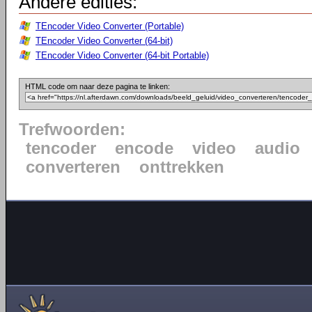
Andere edities:
TEncoder Video Converter (Portable)
TEncoder Video Converter (64-bit)
TEncoder Video Converter (64-bit Portable)
HTML code om naar deze pagina te linken:
Trefwoorden:
tencoder
encode
video
audio
converteren
onttrekken