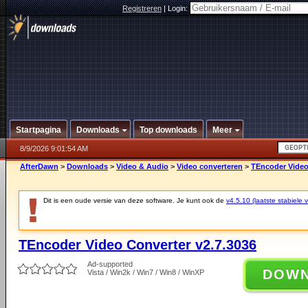
Registreren
|
Login:
Startpagina
Downloads
Top downloads
Meer
8/9/2026 9:01:54 AM
AfterDawn
>
Downloads
>
Video & Audio
>
Video converteren
>
TEncoder Video
Dit is een oude versie van deze software. Je kunt ook de
v4.5.10 (laatste stabiele v
TEncoder Video Converter v2.7.3036
Ad-supported
DOW
Vista / Win2k / Win7 / Win8 / WinXP