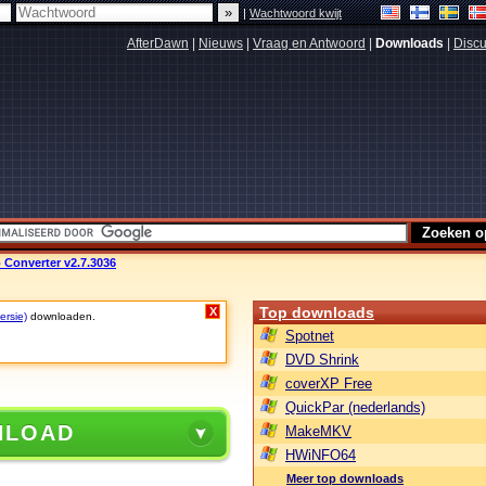
|
Wachtwoord kwijt
AfterDawn
|
Nieuws
|
Vraag en Antwoord
|
Downloads
|
Discu
 Converter v2.7.3036
Top downloads
X
ersie)
downloaden.
Spotnet
DVD Shrink
coverXP Free
QuickPar (nederlands)
NLOAD
MakeMKV
HWiNFO64
Meer top downloads