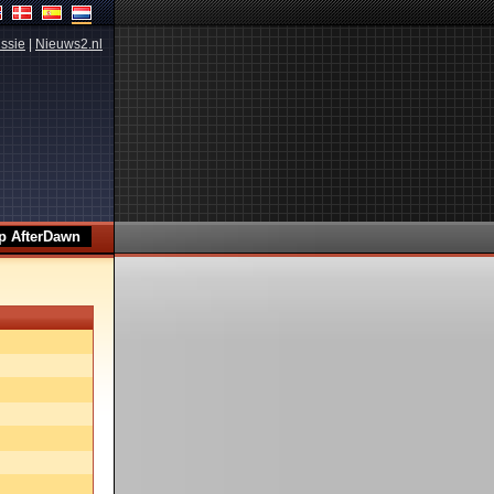
ssie
|
Nieuws2.nl