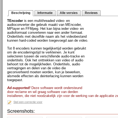
Beschrijving
Informatie
Alle versies
Reviews
TEncoder
is een multithreaded video- en
audioconverter die gebruik maakt van MEncoder,
MPlayer en FFMpeg. Het kan bijna ieder video- en
audioformaat converteren naar een ander formaat.
Ondertitels met dezelfde naam als het videobestand
kunnen hard-coded worden toegevoegd aan de video.
Tot 8 encoders kunnen tegelijkertijd worden gebruikt
om de encoderingstijd te verkleinen. Je kunt
selecteren tuseen de verschillende audio-tracke en
ondertitels. Ook het onttrekken van video of audio
behoort tot de mogelijkheden. Ondertitels, audio
vertragingen en delen van de video die
geconverteerd moeten worden, kun je bewerken,
alsmede effecten als deinterlacing kunnen worden
toegepast.
Ad-supported!
Deze software wordt ondersteund
door reclame en wil graag software van derden
installeren, die niet noodzakelijk zijn voor de werking van de applicatie ze
Stel een correctie voor
Screenshots: