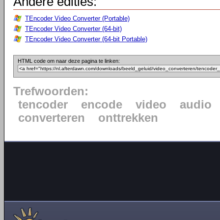
Andere edities:
TEncoder Video Converter (Portable)
TEncoder Video Converter (64-bit)
TEncoder Video Converter (64-bit Portable)
HTML code om naar deze pagina te linken:
Trefwoorden:
tencoder
encode
video
audio
converteren
onttrekken