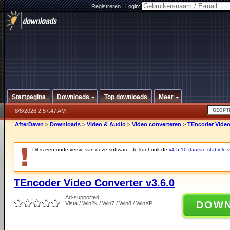
Registreren
|
Login:
Startpagina
Downloads
Top downloads
Meer
8/8/2026 2:57:47 AM
AfterDawn
>
Downloads
>
Video & Audio
>
Video converteren
>
TEncoder Video
Dit is een oude versie van deze software. Je kunt ook de
v4.5.10 (laatste stabiele v
TEncoder Video Converter v3.6.0
Ad-supported
DOW
Vista / Win2k / Win7 / Win8 / WinXP